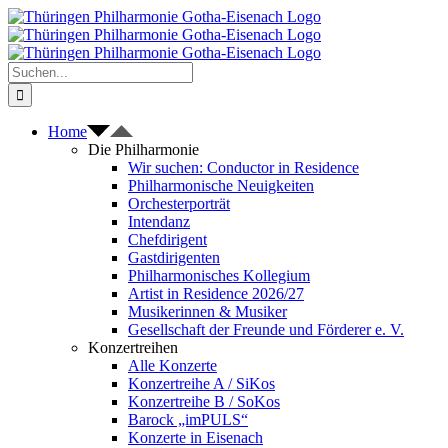
Zum
Inhalt
springen
Suche
nach:
Home
Die Philharmonie
Wir suchen: Conductor in Residence
Philharmonische Neuigkeiten
Orchesterporträt
Intendanz
Chefdirigent
Gastdirigenten
Philharmonisches Kollegium
Artist in Residence 2026/27
Musikerinnen & Musiker
Gesellschaft der Freunde und Förderer e. V.
Konzertreihen
Alle Konzerte
Konzertreihe A / SiKos
Konzertreihe B / SoKos
Barock „imPULS“
Konzerte in Eisenach