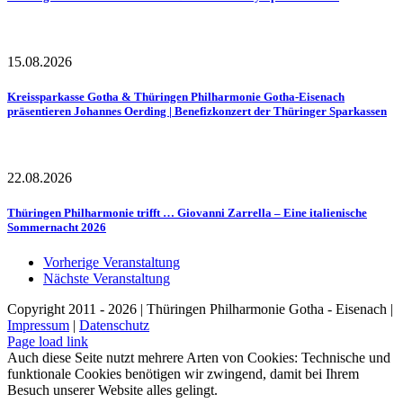
15.08.2026
Kreissparkasse Gotha & Thüringen Philharmonie Gotha-Eisenach
präsentieren Johannes Oerding | Benefizkonzert der Thüringer Sparkassen
22.08.2026
Thüringen Philharmonie trifft … Giovanni Zarrella – Eine italienische
Sommernacht 2026
Vorherige Veranstaltung
Nächste Veranstaltung
Copyright 2011 - 2026 | Thüringen Philharmonie Gotha - Eisenach |
Impressum
|
Datenschutz
Facebook
Instagram
WhatsApp
YouTube
E-
Telefon
Page load link
Mail
Auch diese Seite nutzt mehrere Arten von Cookies: Technische und
funktionale Cookies benötigen wir zwingend, damit bei Ihrem
Besuch unserer Website alles gelingt.