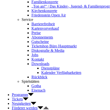
Familienkonzerte
„Ton an!“ | Das Kinder-, Jugend- & Familienpro
Kirchenkonzerte
Friedenstein Open Air
Service
Barrierefreiheit
Kartenvorverkauf
Preise
Abonnements
Gutscheine
Ticketshop Büro Hauptmarkt
Diskografie & Media
Jobs
Kontakt
Downloads
Dienstpläne
Kalender Verfügbarkeiten
Rückblick
Spielstätten
Gotha
Eisenach
Programm
Tickets
Neuigkeiten
Förderer werden