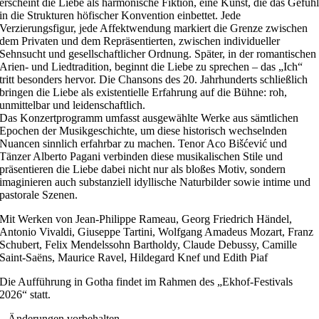
erscheint die Liebe als harmonische Fiktion, eine Kunst, die das Gefüh
in die Strukturen höfischer Konvention einbettet. Jede
Verzierungsfigur, jede Affektwendung markiert die Grenze zwischen
dem Privaten und dem Repräsentierten, zwischen individueller
Sehnsucht und gesellschaftlicher Ordnung. Später, in der romantischen
Arien- und Liedtradition, beginnt die Liebe zu sprechen – das „Ich“
tritt besonders hervor. Die Chansons des 20. Jahrhunderts schließlich
bringen die Liebe als existentielle Erfahrung auf die Bühne: roh,
unmittelbar und leidenschaftlich.
Das Konzertprogramm umfasst ausgewählte Werke aus sämtlichen
Epochen der Musikgeschichte, um diese historisch wechselnden
Nuancen sinnlich erfahrbar zu machen. Tenor Aco Bišćević und
Tänzer Alberto Pagani verbinden diese musikalischen Stile und
präsentieren die Liebe dabei nicht nur als bloßes Motiv, sondern
imaginieren auch substanziell idyllische Naturbilder sowie intime und
pastorale Szenen.
Mit Werken von Jean-Philippe Rameau, Georg Friedrich Händel,
Antonio Vivaldi, Giuseppe Tartini, Wolfgang Amadeus Mozart, Franz
Schubert, Felix Mendelssohn Bartholdy, Claude Debussy, Camille
Saint-Saëns, Maurice Ravel, Hildegard Knef und Edith Piaf
Die Aufführung in Gotha findet im Rahmen des „Ekhof-Festivals
2026“ statt.
– Änderungen vorbehalten. –