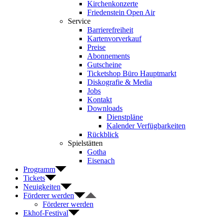
Kirchenkonzerte
Friedenstein Open Air
Service
Barrierefreiheit
Kartenvorverkauf
Preise
Abonnements
Gutscheine
Ticketshop Büro Hauptmarkt
Diskografie & Media
Jobs
Kontakt
Downloads
Dienstpläne
Kalender Verfügbarkeiten
Rückblick
Spielstätten
Gotha
Eisenach
Programm
Tickets
Neuigkeiten
Förderer werden
Förderer werden
Ekhof-Festival