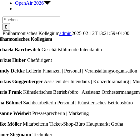
OpenAir 2026
Suche
nach:
Philharmonisches Kollegium
admin
2025-02-12T13:21:59+01:00
ilharmonisches Kollegium
chaela Barchevitch
Geschäftsführende Intendantin
rkus Huber
Chefdirigent
ndy Dettke
Leiterin Finanzen | Personal | Veranstaltungsorganisation
rkus Guggenberger
Assistent der Intendanz | Konzertdramaturg | Mu
rio Frank
Künstlerisches Betriebsbüro | Assistenz Orchestermanagem
na Böhmel
Sachbearbeiterin Personal | Künstlerisches Betriebsbüro
sanne Weisheit
Pressesprecherin | Marketing
ike Möller
Mitarbeiterin Ticket-Shop-Büro Hauptmarkt Gotha
iner Stegmann
Techniker