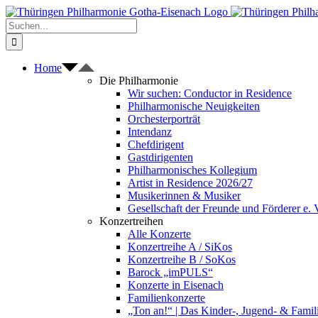
Zum
Inhalt
Suche
springen
nach:
Home
Die Philharmonie
Wir suchen: Conductor in Residence
Philharmonische Neuigkeiten
Orchesterporträt
Intendanz
Chefdirigent
Gastdirigenten
Philharmonisches Kollegium
Artist in Residence 2026/27
Musikerinnen & Musiker
Gesellschaft der Freunde und Förderer e. 
Konzertreihen
Alle Konzerte
Konzertreihe A / SiKos
Konzertreihe B / SoKos
Barock „imPULS“
Konzerte in Eisenach
Familienkonzerte
„Ton an!“ | Das Kinder-, Jugend- & Fami