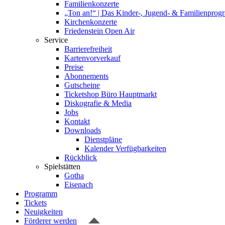
Familienkonzerte
„Ton an!“ | Das Kinder-, Jugend- & Familienpro
Kirchenkonzerte
Friedenstein Open Air
Service
Barrierefreiheit
Kartenvorverkauf
Preise
Abonnements
Gutscheine
Ticketshop Büro Hauptmarkt
Diskografie & Media
Jobs
Kontakt
Downloads
Dienstpläne
Kalender Verfügbarkeiten
Rückblick
Spielstätten
Gotha
Eisenach
Programm
Tickets
Neuigkeiten
Förderer werden