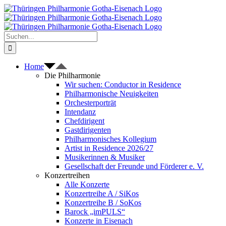
Zum
Inhalt
springen
Suche
nach:
Home
Die Philharmonie
Wir suchen: Conductor in Residence
Philharmonische Neuigkeiten
Orchesterporträt
Intendanz
Chefdirigent
Gastdirigenten
Philharmonisches Kollegium
Artist in Residence 2026/27
Musikerinnen & Musiker
Gesellschaft der Freunde und Förderer e. V.
Konzertreihen
Alle Konzerte
Konzertreihe A / SiKos
Konzertreihe B / SoKos
Barock „imPULS“
Konzerte in Eisenach