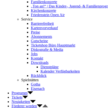
Familienkonzerte
„Ton an!“ | Das Kinder-, Jugend- & Familienpro
Kirchenkonzerte
Friedenstein Open Air
Service
Barrierefreiheit
Kartenvorverkauf
Preise
Abonnements
Gutscheine
Ticketshop Büro Hauptmarkt
Diskografie & Media
Jobs
Kontakt
Downloads
Dienstpläne
Kalender Verfügbarkeiten
Rückblick
Spielstätten
Gotha
Eisenach
Programm
Tickets
Neuigkeiten
Förderer werden