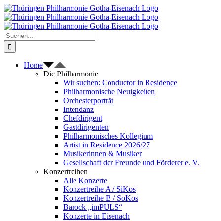
Zum
Inhalt
springen
Suche
nach:
Home
Die Philharmonie
Wir suchen: Conductor in Residence
Philharmonische Neuigkeiten
Orchesterporträt
Intendanz
Chefdirigent
Gastdirigenten
Philharmonisches Kollegium
Artist in Residence 2026/27
Musikerinnen & Musiker
Gesellschaft der Freunde und Förderer e. V.
Konzertreihen
Alle Konzerte
Konzertreihe A / SiKos
Konzertreihe B / SoKos
Barock „imPULS“
Konzerte in Eisenach