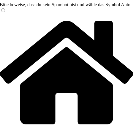
dieses
Bitte beweise, dass du kein Spambot bist und wähle das Symbol
Auto
.
lasse
Feld
dieses
leer.
Feld
leer.