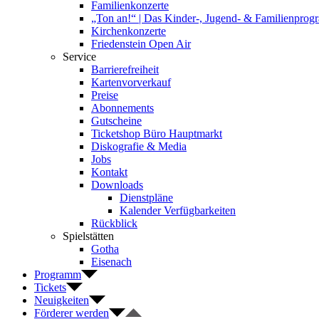
Familienkonzerte
„Ton an!“ | Das Kinder-, Jugend- & Familienpro
Kirchenkonzerte
Friedenstein Open Air
Service
Barrierefreiheit
Kartenvorverkauf
Preise
Abonnements
Gutscheine
Ticketshop Büro Hauptmarkt
Diskografie & Media
Jobs
Kontakt
Downloads
Dienstpläne
Kalender Verfügbarkeiten
Rückblick
Spielstätten
Gotha
Eisenach
Programm
Tickets
Neuigkeiten
Förderer werden