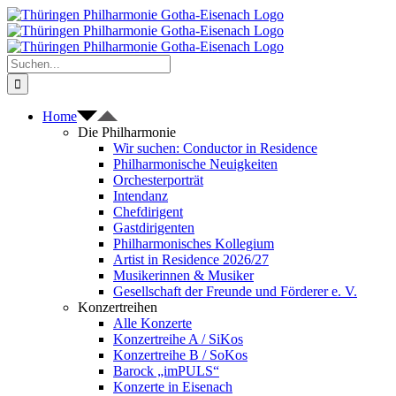
Zum
Inhalt
springen
Suche
nach:
Home
Die Philharmonie
Wir suchen: Conductor in Residence
Philharmonische Neuigkeiten
Orchesterporträt
Intendanz
Chefdirigent
Gastdirigenten
Philharmonisches Kollegium
Artist in Residence 2026/27
Musikerinnen & Musiker
Gesellschaft der Freunde und Förderer e. V.
Konzertreihen
Alle Konzerte
Konzertreihe A / SiKos
Konzertreihe B / SoKos
Barock „imPULS“
Konzerte in Eisenach