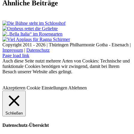
Facebook
X
LinkedIn
E-
Ähnliche Beiträge
Mail
Copyright 2011 - 2026 | Thüringen Philharmonie Gotha - Eisenach |
Impressum
|
Datenschutz
Facebook
Instagram
WhatsApp
YouTube
E-
Telefon
Page load link
Mail
Auch diese Seite nutzt mehrere Arten von Cookies: Technische und
funktionale Cookies benötigen wir zwingend, damit bei Ihrem
Besuch unserer Website alles gelingt.
Akzeptieren
Cookie Einstellungen
Ablehnen
Schließen
Datenschutz-Übersicht