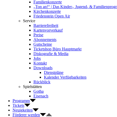
Familienkonzerte
„Ton an!“ | Das Kinder-, Jugend- & Familienpro
Kirchenkonzerte
Friedenstein Open Air
Service
Barrierefreiheit
Kartenvorverkauf
Preise
Abonnements
Gutscheine
Ticketshop Büro Hauptmarkt
Diskografie & Media
Jobs
Kontakt
Downloads
Dienstpläne
Kalender Verfügbarkeiten
Rückblick
Spielstätten
Gotha
Eisenach
Programm
Tickets
Neuigkeiten
Förderer werden