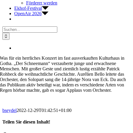
Förderer werden
Ekhof-Festival
OpenAir 2026
Suche
nach:
Zeige
grösseres
Was für ein herrliches Konzert im fast ausverkauften Kulturhaus in
Bild
Gotha. „Der Schneemann“ verzauberte junge und erwachsene
Menschen. Mit großer Geste und ziemlich lustig erzählte Patrick
Rohbeck die weihnachtliche Geschichte. Aurélien Bello leitete das
Orchester, den Solopart sang die 14-jährige Nora van Eck. Da auch
das Publikum aktiv beteiligt war, indem es verschiedene Arten von
Regen hörbar machte, gab es sogar Applaus vom Orchester.
bseydel
2022-12-29T01:42:51+01:00
Teilen Sie diesen Inhalt!