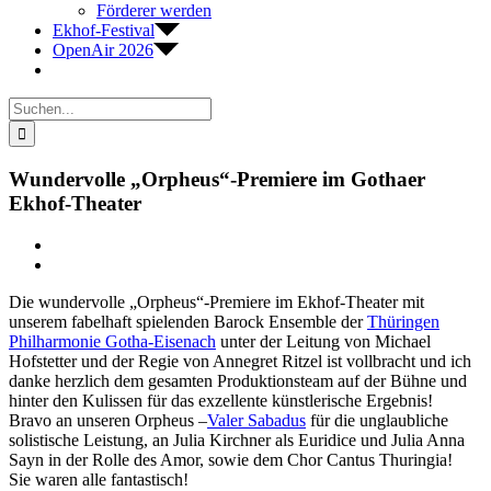
Förderer werden
Ekhof-Festival
OpenAir 2026
Suche
nach:
Wundervolle „Orpheus“-Premiere im Gothaer
Ekhof-Theater
Zeige
grösseres
Bild
Die wundervolle „Orpheus“-Premiere im Ekhof-Theater mit
unserem fabelhaft spielenden Barock Ensemble der
Thüringen
Philharmonie Gotha-Eisenach
unter der Leitung von Michael
Hofstetter und der Regie von Annegret Ritzel ist vollbracht und ich
danke herzlich dem gesamten Produktionsteam auf der Bühne und
hinter den Kulissen für das exzellente künstlerische Ergebnis!
Bravo an unseren Orpheus –
Valer Sabadus
für die unglaubliche
solistische Leistung, an Julia Kirchner als Euridice und Julia Anna
Sayn in der Rolle des Amor, sowie dem Chor Cantus Thuringia!
Sie waren alle fantastisch!