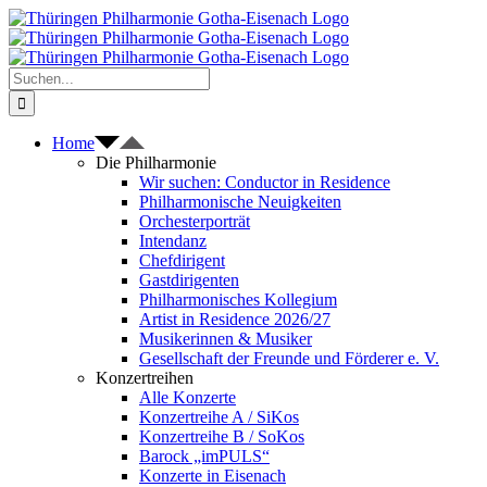
Zum
Inhalt
springen
Suche
nach:
Home
Die Philharmonie
Wir suchen: Conductor in Residence
Philharmonische Neuigkeiten
Orchesterporträt
Intendanz
Chefdirigent
Gastdirigenten
Philharmonisches Kollegium
Artist in Residence 2026/27
Musikerinnen & Musiker
Gesellschaft der Freunde und Förderer e. V.
Konzertreihen
Alle Konzerte
Konzertreihe A / SiKos
Konzertreihe B / SoKos
Barock „imPULS“
Konzerte in Eisenach