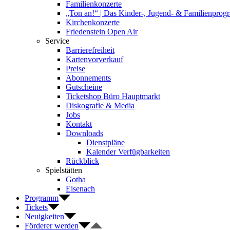
Familienkonzerte
„Ton an!“ | Das Kinder-, Jugend- & Familienpro
Kirchenkonzerte
Friedenstein Open Air
Service
Barrierefreiheit
Kartenvorverkauf
Preise
Abonnements
Gutscheine
Ticketshop Büro Hauptmarkt
Diskografie & Media
Jobs
Kontakt
Downloads
Dienstpläne
Kalender Verfügbarkeiten
Rückblick
Spielstätten
Gotha
Eisenach
Programm
Tickets
Neuigkeiten
Förderer werden