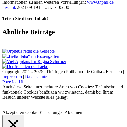
Informationen zu allen weiteren Vorstellungen:
www.thphil.de
mschulz
2023-09-19T11:38:17+02:00
Teilen Sie diesen Inhalt!
Facebook
X
LinkedIn
E-
Ähnliche Beiträge
Mail
Copyright 2011 - 2026 | Thüringen Philharmonie Gotha - Eisenach |
Impressum
|
Datenschutz
Facebook
Instagram
WhatsApp
YouTube
E-
Telefon
Page load link
Mail
Auch diese Seite nutzt mehrere Arten von Cookies: Technische und
funktionale Cookies benötigen wir zwingend, damit bei Ihrem
Besuch unserer Website alles gelingt.
Akzeptieren
Cookie Einstellungen
Ablehnen