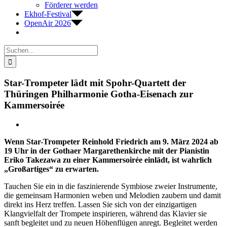
Förderer werden
Ekhof-Festival
OpenAir 2026
Suche
nach:
Star-Trompeter lädt mit Spohr-Quartett der
Thüringen Philharmonie Gotha-Eisenach zur
Kammersoirée
Zeige
grösseres
Wenn Star-Trompeter Reinhold Friedrich am 9. März 2024 ab
Bild
19 Uhr in der Gothaer Margarethenkirche mit der Pianistin
Eriko Takezawa zu einer Kammersoirée einlädt, ist wahrlich
„Großartiges“ zu erwarten.
Tauchen Sie ein in die faszinierende Symbiose zweier Instrumente,
die gemeinsam Harmonien weben und Melodien zaubern und damit
direkt ins Herz treffen. Lassen Sie sich von der einzigartigen
Klangvielfalt der Trompete inspirieren, während das Klavier sie
sanft begleitet und zu neuen Höhenflügen anregt. Begleitet werden