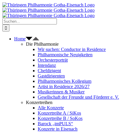
Zum
Inhalt
springen
Suche
nach:
Home
Die Philharmonie
Wir suchen: Conductor in Residence
Philharmonische Neuigkeiten
Orchesterporträt
Intendanz
Chefdirigent
Gastdirigenten
Philharmonisches Kollegium
Artist in Residence 2026/27
Musikerinnen & Musiker
Gesellschaft der Freunde und Förderer e. V.
Konzertreihen
Alle Konzerte
Konzertreihe A / SiKos
Konzertreihe B / SoKos
Barock „imPULS“
Konzerte in Eisenach