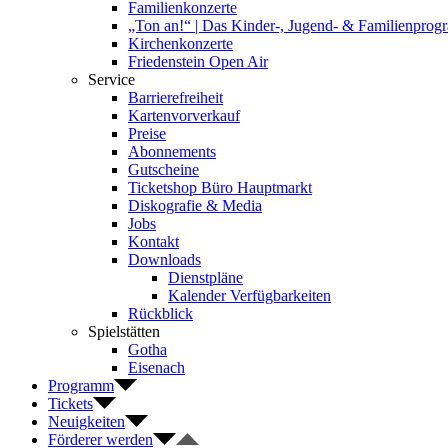
Familienkonzerte
„Ton an!“ | Das Kinder-, Jugend- & Familienpro
Kirchenkonzerte
Friedenstein Open Air
Service
Barrierefreiheit
Kartenvorverkauf
Preise
Abonnements
Gutscheine
Ticketshop Büro Hauptmarkt
Diskografie & Media
Jobs
Kontakt
Downloads
Dienstpläne
Kalender Verfügbarkeiten
Rückblick
Spielstätten
Gotha
Eisenach
Programm
Tickets
Neuigkeiten
Förderer werden