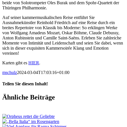
beide von Solotrompeter Oles Burak und dem Spohr-Quartett der
Thüringen Philharmonie.
Auf seiner kammermusikalischen Reise entführt Sie
Ausnahmekünstler Reinhold Friedrich auf eine Reise durch ein
breites Repertoire von Klassik bis Moderne: So erklingen Werke
von Wolfgang Amadeus Mozart, Oskar Böhme, Claude Debussy,
Anton Rubinstein und Camille Saint-Saëns. Erleben Sie zahlreiche
Momente von Intimität und Leidenschaft und seien Sie dabei, wenn
sich in dieser exquisiten Kammersoirée Klang und Emotion
vereinen!
Karten gibt es
HIER
.
mschulz
2024-03-04T17:03:16+01:00
Teilen Sie diesen Inhalt!
Facebook
X
LinkedIn
E-
Ähnliche Beiträge
Mail