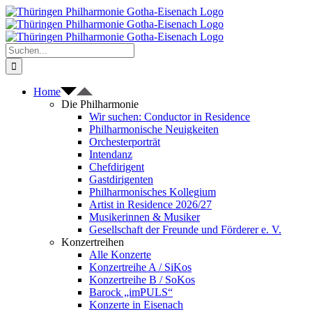
Zum
Inhalt
springen
Suche
nach:
Home
Die Philharmonie
Wir suchen: Conductor in Residence
Philharmonische Neuigkeiten
Orchesterporträt
Intendanz
Chefdirigent
Gastdirigenten
Philharmonisches Kollegium
Artist in Residence 2026/27
Musikerinnen & Musiker
Gesellschaft der Freunde und Förderer e. V.
Konzertreihen
Alle Konzerte
Konzertreihe A / SiKos
Konzertreihe B / SoKos
Barock „imPULS“
Konzerte in Eisenach