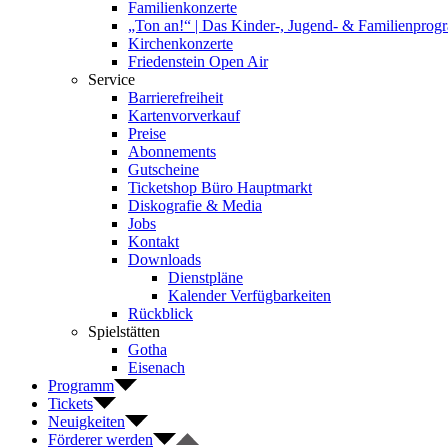
Familienkonzerte
„Ton an!“ | Das Kinder-, Jugend- & Familienpro
Kirchenkonzerte
Friedenstein Open Air
Service
Barrierefreiheit
Kartenvorverkauf
Preise
Abonnements
Gutscheine
Ticketshop Büro Hauptmarkt
Diskografie & Media
Jobs
Kontakt
Downloads
Dienstpläne
Kalender Verfügbarkeiten
Rückblick
Spielstätten
Gotha
Eisenach
Programm
Tickets
Neuigkeiten
Förderer werden