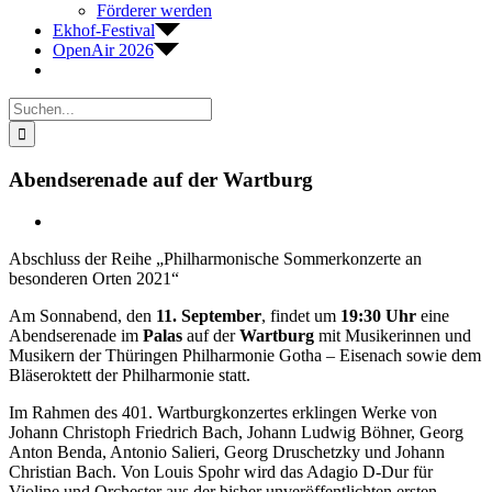
Förderer werden
Ekhof-Festival
OpenAir 2026
Suche
nach:
Abendserenade auf der Wartburg
Zeige
grösseres
Abschluss der Reihe „Philharmonische Sommerkonzerte an
Bild
besonderen Orten 2021“
Am Sonnabend, den
11. September
, findet um
19:30 Uhr
eine
Abendserenade im
Palas
auf der
Wartburg
mit Musikerinnen und
Musikern der Thüringen Philharmonie Gotha – Eisenach sowie dem
Bläseroktett der Philharmonie statt.
Im Rahmen des 401. Wartburgkonzertes erklingen Werke von
Johann Christoph Friedrich Bach, Johann Ludwig Böhner, Georg
Anton Benda, Antonio Salieri, Georg Druschetzky und Johann
Christian Bach. Von Louis Spohr wird das Adagio D-Dur für
Violine und Orchester aus der bisher unveröffentlichten ersten