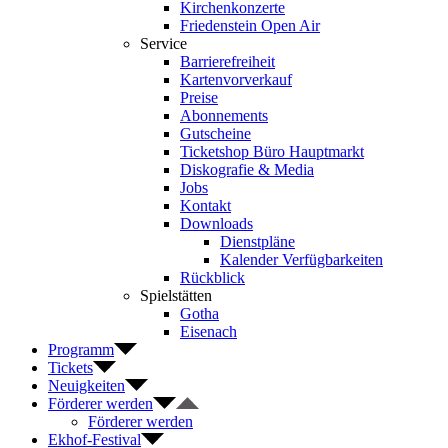
Kirchenkonzerte
Friedenstein Open Air
Service
Barrierefreiheit
Kartenvorverkauf
Preise
Abonnements
Gutscheine
Ticketshop Büro Hauptmarkt
Diskografie & Media
Jobs
Kontakt
Downloads
Dienstpläne
Kalender Verfügbarkeiten
Rückblick
Spielstätten
Gotha
Eisenach
Programm
Tickets
Neuigkeiten
Förderer werden
Förderer werden
Ekhof-Festival