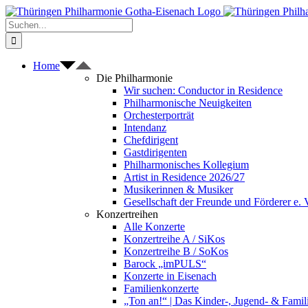
Zum
Inhalt
Suche
springen
nach:
Home
Die Philharmonie
Wir suchen: Conductor in Residence
Philharmonische Neuigkeiten
Orchesterporträt
Intendanz
Chefdirigent
Gastdirigenten
Philharmonisches Kollegium
Artist in Residence 2026/27
Musikerinnen & Musiker
Gesellschaft der Freunde und Förderer e. 
Konzertreihen
Alle Konzerte
Konzertreihe A / SiKos
Konzertreihe B / SoKos
Barock „imPULS“
Konzerte in Eisenach
Familienkonzerte
„Ton an!“ | Das Kinder-, Jugend- & Fami