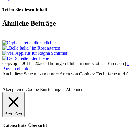
Teilen Sie diesen Inhalt!
Facebook
X
LinkedIn
E-
Ähnliche Beiträge
Mail
Copyright 2011 - 2026 | Thüringen Philharmonie Gotha - Eisenach |
Facebook
Instagram
WhatsApp
YouTube
E-
Telefon
Page load link
Mail
Auch diese Seite nutzt mehrere Arten von Cookies: Technische und fu
Akzeptieren
Cookie Einstellungen
Ablehnen
Schließen
Datenschutz-Übersicht