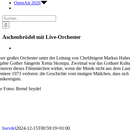
OpenAir 2026
Suche
nach:
Aschenbrödel mit Live-Orchester
Zeige
grösseres
ser großes Orchester unter der Leitung von Chefdirigent Markus Huber
Bild
gabte Gother Sängerin Xenia Skorupa. Zweimal war das Gothaer Kulturh
tensiver dieses Filmmärchen wirkte, wenn die Musik nicht aus dem Lauts
emiere 1973 verloren: die Geschichte vom mutigen Mädchen, dass sich
sikereignis.
le Fotos: Bernd Seydel
bseydel
2024-12-15T00:59:19+01:00