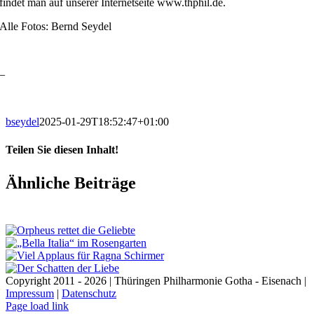
findet man auf unserer Internetseite www.thphil.de.
Alle Fotos: Bernd Seydel
–
bseydel
2025-01-29T18:52:47+01:00
Teilen Sie diesen Inhalt!
Facebook
X
LinkedIn
E-
Ähnliche Beiträge
Mail
Copyright 2011 - 2026 | Thüringen Philharmonie Gotha - Eisenach |
Impressum
|
Datenschutz
Facebook
Instagram
WhatsApp
YouTube
E-
Telefon
Page load link