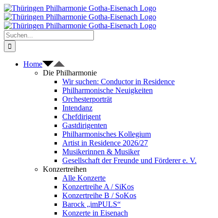
Zum
Inhalt
springen
Suche
nach:
Home
Die Philharmonie
Wir suchen: Conductor in Residence
Philharmonische Neuigkeiten
Orchesterporträt
Intendanz
Chefdirigent
Gastdirigenten
Philharmonisches Kollegium
Artist in Residence 2026/27
Musikerinnen & Musiker
Gesellschaft der Freunde und Förderer e. V.
Konzertreihen
Alle Konzerte
Konzertreihe A / SiKos
Konzertreihe B / SoKos
Barock „imPULS“
Konzerte in Eisenach