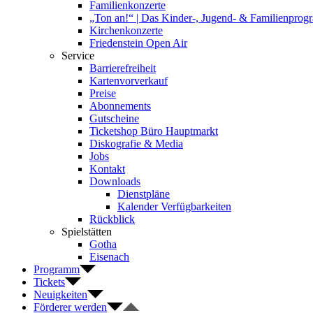
Familienkonzerte
„Ton an!“ | Das Kinder-, Jugend- & Familienpro
Kirchenkonzerte
Friedenstein Open Air
Service
Barrierefreiheit
Kartenvorverkauf
Preise
Abonnements
Gutscheine
Ticketshop Büro Hauptmarkt
Diskografie & Media
Jobs
Kontakt
Downloads
Dienstpläne
Kalender Verfügbarkeiten
Rückblick
Spielstätten
Gotha
Eisenach
Programm
Tickets
Neuigkeiten
Förderer werden