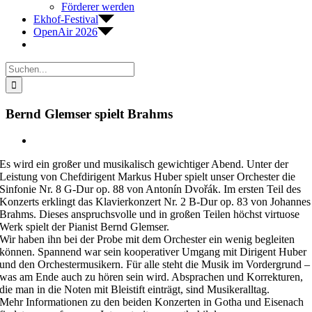
Förderer werden
Ekhof-Festival
OpenAir 2026
Suche
nach:
Bernd Glemser spielt Brahms
Zeige
grösseres
Es wird ein großer und musikalisch gewichtiger Abend. Unter der
Bild
Leistung von Chefdirigent Markus Huber spielt unser Orchester die
Sinfonie Nr. 8 G-Dur op. 88 von Antonín Dvořák. Im ersten Teil des
Konzerts erklingt das Klavierkonzert Nr. 2 B-Dur op. 83 von Johannes
Brahms. Dieses anspruchsvolle und in großen Teilen höchst virtuose
Werk spielt der Pianist Bernd Glemser.
Wir haben ihn bei der Probe mit dem Orchester ein wenig begleiten
können. Spannend war sein kooperativer Umgang mit Dirigent Huber
und den Orchestermusikern. Für alle steht die Musik im Vordergrund –
was am Ende auch zu hören sein wird. Absprachen und Korrekturen,
die man in die Noten mit Bleistift einträgt, sind Musikeralltag.
Mehr Informationen zu den beiden Konzerten in Gotha und Eisenach