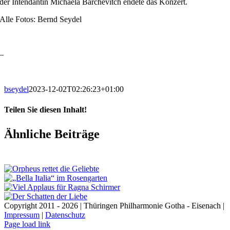
der Intendantin Michaela Barchevitch endete das Konzert.
Alle Fotos: Bernd Seydel
–
bseydel
2023-12-02T02:26:23+01:00
Teilen Sie diesen Inhalt!
Facebook
X
LinkedIn
E-
Ähnliche Beiträge
Mail
Copyright 2011 - 2026 | Thüringen Philharmonie Gotha - Eisenach |
Impressum
|
Datenschutz
Facebook
Instagram
WhatsApp
YouTube
E-
Telefon
Page load link