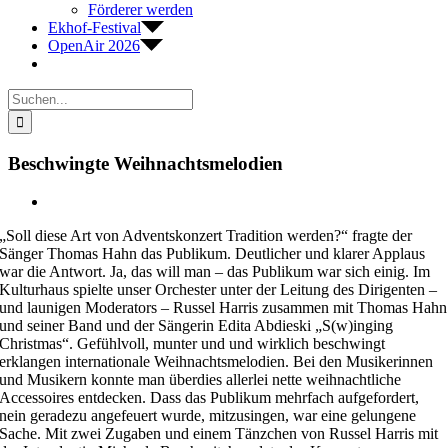
Förderer werden
Ekhof-Festival
OpenAir 2026
Suche
nach:
Beschwingte Weihnachtsmelodien
Zeige
grösseres
„Soll diese Art von Adventskonzert Tradition werden?“ fragte der
Bild
Sänger Thomas Hahn das Publikum. Deutlicher und klarer Applaus
war die Antwort. Ja, das will man – das Publikum war sich einig. Im
Kulturhaus spielte unser Orchester unter der Leitung des Dirigenten –
und launigen Moderators – Russel Harris zusammen mit Thomas Hahn
und seiner Band und der Sängerin Edita Abdieski „S(w)inging
Christmas“. Gefühlvoll, munter und und wirklich beschwingt
erklangen internationale Weihnachtsmelodien. Bei den Musikerinnen
und Musikern konnte man überdies allerlei nette weihnachtliche
Accessoires entdecken. Dass das Publikum mehrfach aufgefordert,
nein geradezu angefeuert wurde, mitzusingen, war eine gelungene
Sache. Mit zwei Zugaben und einem Tänzchen von Russel Harris mit