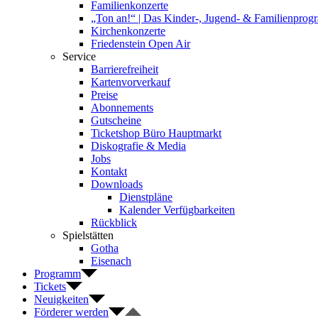
Familienkonzerte
„Ton an!“ | Das Kinder-, Jugend- & Familienpro
Kirchenkonzerte
Friedenstein Open Air
Service
Barrierefreiheit
Kartenvorverkauf
Preise
Abonnements
Gutscheine
Ticketshop Büro Hauptmarkt
Diskografie & Media
Jobs
Kontakt
Downloads
Dienstpläne
Kalender Verfügbarkeiten
Rückblick
Spielstätten
Gotha
Eisenach
Programm
Tickets
Neuigkeiten
Förderer werden