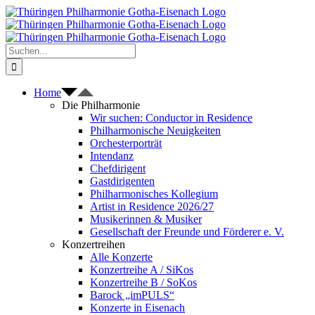
Zum
Inhalt
springen
Suche
nach:
Home
Die Philharmonie
Wir suchen: Conductor in Residence
Philharmonische Neuigkeiten
Orchesterporträt
Intendanz
Chefdirigent
Gastdirigenten
Philharmonisches Kollegium
Artist in Residence 2026/27
Musikerinnen & Musiker
Gesellschaft der Freunde und Förderer e. V.
Konzertreihen
Alle Konzerte
Konzertreihe A / SiKos
Konzertreihe B / SoKos
Barock „imPULS“
Konzerte in Eisenach