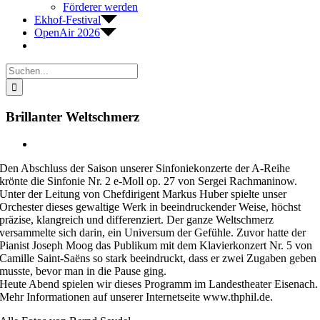
Förderer werden
Ekhof-Festival
OpenAir 2026
Suche
nach:
Brillanter Weltschmerz
Zeige
grösseres
Den Abschluss der Saison unserer Sinfoniekonzerte der A-Reihe
Bild
krönte die Sinfonie Nr. 2 e-Moll op. 27 von Sergei Rachmaninow.
Unter der Leitung von Chefdirigent Markus Huber spielte unser
Orchester dieses gewaltige Werk in beeindruckender Weise, höchst
präzise, klangreich und differenziert. Der ganze Weltschmerz
versammelte sich darin, ein Universum der Gefühle. Zuvor hatte der
Pianist Joseph Moog das Publikum mit dem Klavierkonzert Nr. 5 von
Camille Saint-Saëns so stark beeindruckt, dass er zwei Zugaben geben
musste, bevor man in die Pause ging.
Heute Abend spielen wir dieses Programm im Landestheater Eisenach.
Mehr Informationen auf unserer Internetseite www.thphil.de.