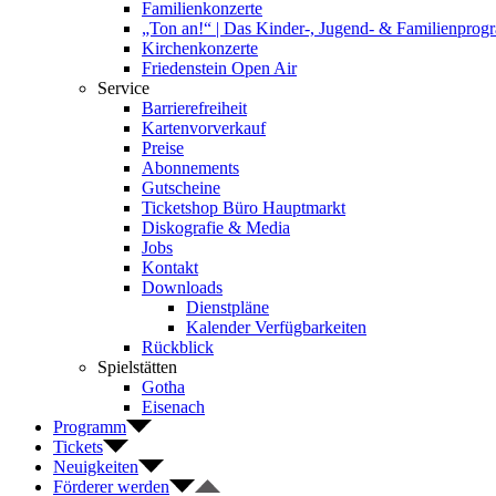
Familienkonzerte
„Ton an!“ | Das Kinder-, Jugend- & Familienpro
Kirchenkonzerte
Friedenstein Open Air
Service
Barrierefreiheit
Kartenvorverkauf
Preise
Abonnements
Gutscheine
Ticketshop Büro Hauptmarkt
Diskografie & Media
Jobs
Kontakt
Downloads
Dienstpläne
Kalender Verfügbarkeiten
Rückblick
Spielstätten
Gotha
Eisenach
Programm
Tickets
Neuigkeiten
Förderer werden