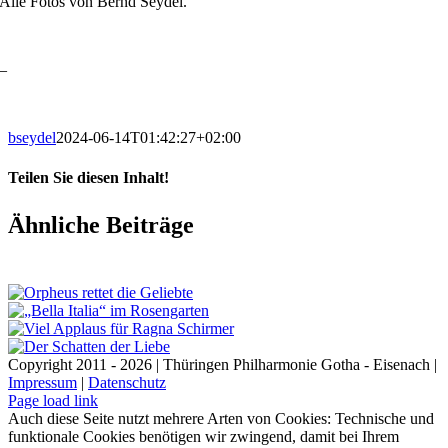
Alle Fotos von Bernd Seydel.
–
bseydel
2024-06-14T01:42:27+02:00
Teilen Sie diesen Inhalt!
Facebook
X
LinkedIn
E-
Ähnliche Beiträge
Mail
Copyright 2011 - 2026 | Thüringen Philharmonie Gotha - Eisenach |
Impressum
|
Datenschutz
Facebook
Instagram
WhatsApp
YouTube
E-
Telefon
Page load link
Mail
Auch diese Seite nutzt mehrere Arten von Cookies: Technische und
funktionale Cookies benötigen wir zwingend, damit bei Ihrem