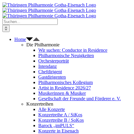
Zum
Inhalt
springen
Suche
nach:
Home
Die Philharmonie
Wir suchen: Conductor in Residence
Philharmonische Neuigkeiten
Orchesterporträt
Intendanz
Chefdirigent
Gastdirigenten
Philharmonisches Kollegium
Artist in Residence 2026/27
Musikerinnen & Musiker
Gesellschaft der Freunde und Förderer e. V.
Konzertreihen
Alle Konzerte
Konzertreihe A / SiKos
Konzertreihe B / SoKos
Barock „imPULS“
Konzerte in Eisenach