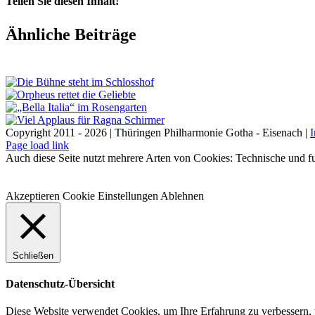
Teilen Sie diesen Inhalt!
Facebook
X
LinkedIn
E-
Ähnliche Beiträge
Mail
Copyright 2011 - 2026 | Thüringen Philharmonie Gotha - Eisenach |
Facebook
Instagram
WhatsApp
YouTube
E-
Telefon
Page load link
Mail
Auch diese Seite nutzt mehrere Arten von Cookies: Technische und fu
Akzeptieren
Cookie Einstellungen
Ablehnen
Schließen
Datenschutz-Übersicht
Diese Website verwendet Cookies, um Ihre Erfahrung zu verbessern, 