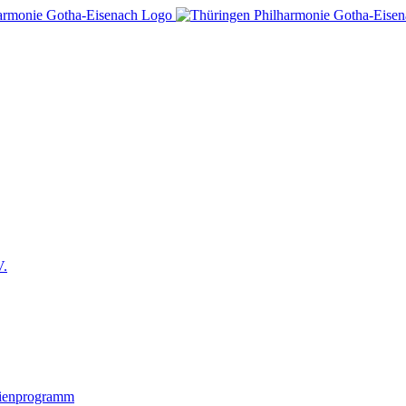
V.
lienprogramm