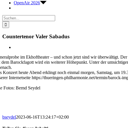
OpenAir 2026
Suche
nach:
Countertenor Valer Sabadus
Zeige
grösseres
neralprobe im Ekhoftheater – und schon jetzt sind wir überwältigt. Der
Bild
t dem Barockfagott wird ein weiterer Höhepunkt. Unter der umsichtige
senach.
s Konzert heute Abend erklingt noch einmal morgen, Samstag, um 19.30
serer Internetseite https://thueringen-philharmonie.net/termin/barock-im
le Fotos: Bernd Seydel
bseydel
2023-06-16T13:24:17+02:00