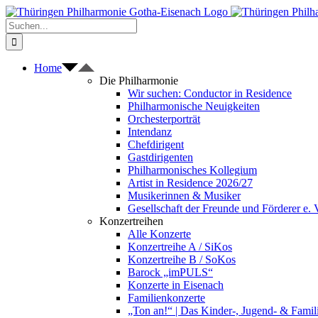
Zum
Inhalt
Suche
springen
nach:
Home
Die Philharmonie
Wir suchen: Conductor in Residence
Philharmonische Neuigkeiten
Orchesterporträt
Intendanz
Chefdirigent
Gastdirigenten
Philharmonisches Kollegium
Artist in Residence 2026/27
Musikerinnen & Musiker
Gesellschaft der Freunde und Förderer e. 
Konzertreihen
Alle Konzerte
Konzertreihe A / SiKos
Konzertreihe B / SoKos
Barock „imPULS“
Konzerte in Eisenach
Familienkonzerte
„Ton an!“ | Das Kinder-, Jugend- & Fami