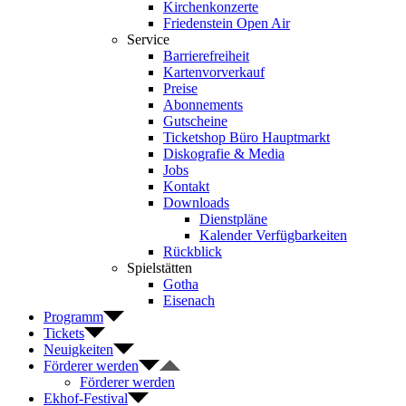
Kirchenkonzerte
Friedenstein Open Air
Service
Barrierefreiheit
Kartenvorverkauf
Preise
Abonnements
Gutscheine
Ticketshop Büro Hauptmarkt
Diskografie & Media
Jobs
Kontakt
Downloads
Dienstpläne
Kalender Verfügbarkeiten
Rückblick
Spielstätten
Gotha
Eisenach
Programm
Tickets
Neuigkeiten
Förderer werden
Förderer werden
Ekhof-Festival