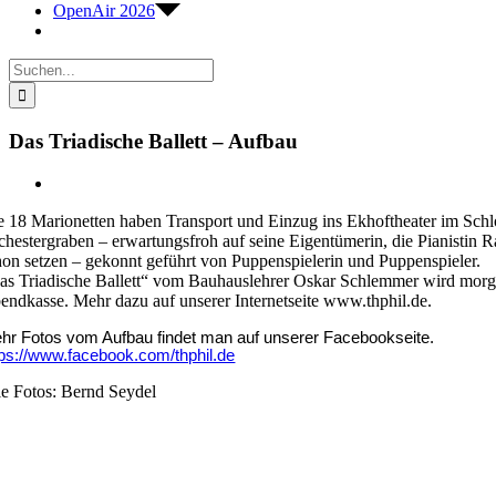
OpenAir 2026
Suche
nach:
Das Triadische Ballett – Aufbau
Zeige
grösseres
e 18 Marionetten haben Transport und Einzug ins Ekhoftheater im Schl
Bild
chestergraben – erwartungsfroh auf seine Eigentümerin, die Pianistin 
hon setzen – gekonnt geführt von Puppenspielerin und Puppenspieler.
as Triadische Ballett“ vom Bauhauslehrer Oskar Schlemmer wird morgen
endkasse. Mehr dazu auf unserer Internetseite www.thphil.de.
hr Fotos vom Aufbau findet man auf unserer Facebookseite.
tps://www.facebook.com/thphil.de
le Fotos: Bernd Seydel