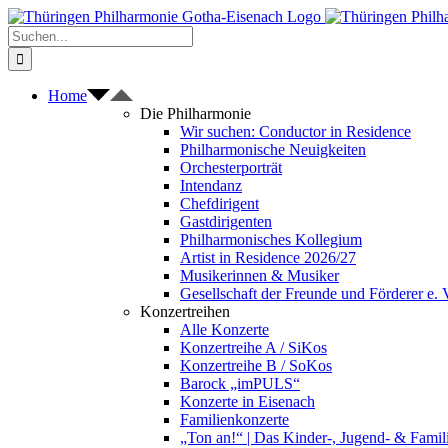
Zum
Inhalt
Suche
springen
nach:
Home
Die Philharmonie
Wir suchen: Conductor in Residence
Philharmonische Neuigkeiten
Orchesterporträt
Intendanz
Chefdirigent
Gastdirigenten
Philharmonisches Kollegium
Artist in Residence 2026/27
Musikerinnen & Musiker
Gesellschaft der Freunde und Förderer e. 
Konzertreihen
Alle Konzerte
Konzertreihe A / SiKos
Konzertreihe B / SoKos
Barock „imPULS“
Konzerte in Eisenach
Familienkonzerte
„Ton an!“ | Das Kinder-, Jugend- & Fami