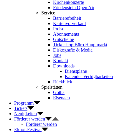
Kirchenkonzerte
Friedenstein Open Air
Service
Barrierefreiheit
Kartenvorverkauf
Preise
Abonnements
Gutscheine
Ticketshop Büro Hauptmarkt
Diskografie & Media
Jobs
Kontakt
Downloads
Dienstpläne
Kalender Verfügbarkeiten
Rückblick
Spielstätten
Gotha
Eisenach
Programm
Tickets
Neuigkeiten
Förderer werden
Förderer werden
Ekhof-Festival