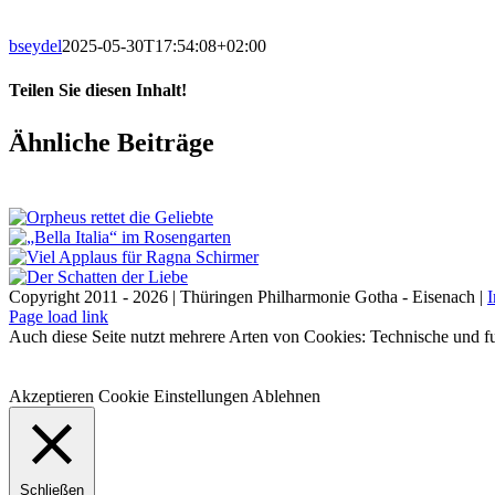
bseydel
2025-05-30T17:54:08+02:00
Teilen Sie diesen Inhalt!
Facebook
X
LinkedIn
E-
Ähnliche Beiträge
Mail
Copyright 2011 - 2026 | Thüringen Philharmonie Gotha - Eisenach |
Facebook
Instagram
WhatsApp
YouTube
E-
Telefon
Page load link
Mail
Auch diese Seite nutzt mehrere Arten von Cookies: Technische und fu
Akzeptieren
Cookie Einstellungen
Ablehnen
Schließen