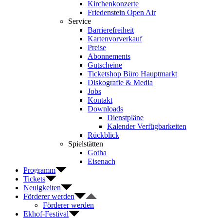
Kirchenkonzerte
Friedenstein Open Air
Service
Barrierefreiheit
Kartenvorverkauf
Preise
Abonnements
Gutscheine
Ticketshop Büro Hauptmarkt
Diskografie & Media
Jobs
Kontakt
Downloads
Dienstpläne
Kalender Verfügbarkeiten
Rückblick
Spielstätten
Gotha
Eisenach
Programm
Tickets
Neuigkeiten
Förderer werden
Förderer werden
Ekhof-Festival