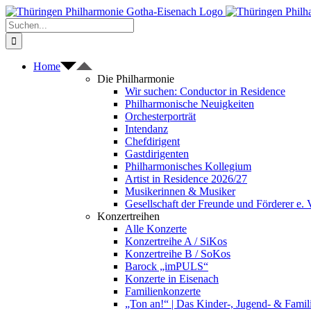
Zum
Inhalt
Suche
springen
nach:
Home
Die Philharmonie
Wir suchen: Conductor in Residence
Philharmonische Neuigkeiten
Orchesterporträt
Intendanz
Chefdirigent
Gastdirigenten
Philharmonisches Kollegium
Artist in Residence 2026/27
Musikerinnen & Musiker
Gesellschaft der Freunde und Förderer e. 
Konzertreihen
Alle Konzerte
Konzertreihe A / SiKos
Konzertreihe B / SoKos
Barock „imPULS“
Konzerte in Eisenach
Familienkonzerte
„Ton an!“ | Das Kinder-, Jugend- & Fami