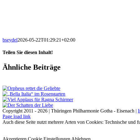
bseydel
2026-05-22T01:29:21+02:00
Teilen Sie diesen Inhalt!
Facebook
X
LinkedIn
E-
Ähnliche Beiträge
Mail
Copyright 2011 - 2026 | Thüringen Philharmonie Gotha - Eisenach |
Facebook
Instagram
WhatsApp
YouTube
E-
Telefon
Page load link
Mail
Auch diese Seite nutzt mehrere Arten von Cookies: Technische und fu
Akzeptieren
Cookie Einstellungen
Ablehnen