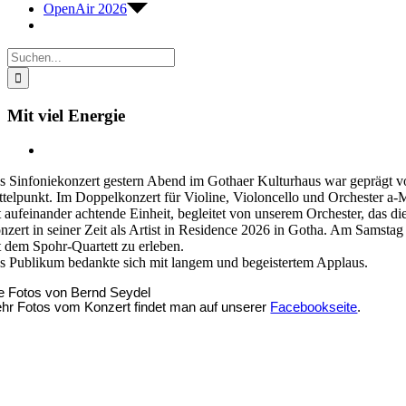
OpenAir 2026
Suche
nach:
Mit viel Energie
Zeige
grösseres
s Sinfoniekonzert gestern Abend im Gothaer Kulturhaus war geprägt 
Bild
ttelpunkt. Im Doppelkonzert für Violine, Violoncello und Orchester a-
t aufeinander achtende Einheit, begleitet von unserem Orchester, das di
nzert in seiner Zeit als Artist in Residence 2026 in Gotha. Am Sams
t dem Spohr-Quartett zu erleben.
s Publikum bedankte sich mit langem und begeistertem Applaus.
le Fotos von Bernd Seydel
hr Fotos vom Konzert findet man auf unserer
Facebookseite
.