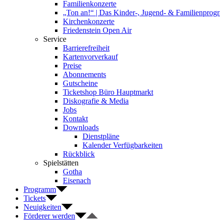
Familienkonzerte
„Ton an!“ | Das Kinder-, Jugend- & Familienpro
Kirchenkonzerte
Friedenstein Open Air
Service
Barrierefreiheit
Kartenvorverkauf
Preise
Abonnements
Gutscheine
Ticketshop Büro Hauptmarkt
Diskografie & Media
Jobs
Kontakt
Downloads
Dienstpläne
Kalender Verfügbarkeiten
Rückblick
Spielstätten
Gotha
Eisenach
Programm
Tickets
Neuigkeiten
Förderer werden