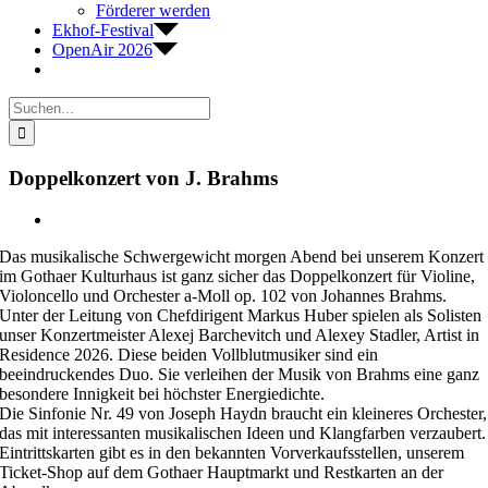
Förderer werden
Ekhof-Festival
OpenAir 2026
Suche
nach:
Doppelkonzert von J. Brahms
Zeige
grösseres
Das musikalische Schwergewicht morgen Abend bei unserem Konzert
Bild
im Gothaer Kulturhaus ist ganz sicher das Doppelkonzert für Violine,
Violoncello und Orchester a-Moll op. 102 von Johannes Brahms.
Unter der Leitung von Chefdirigent Markus Huber spielen als Solisten
unser Konzertmeister Alexej Barchevitch und Alexey Stadler, Artist in
Residence 2026. Diese beiden Vollblutmusiker sind ein
beeindruckendes Duo. Sie verleihen der Musik von Brahms eine ganz
besondere Innigkeit bei höchster Energiedichte.
Die Sinfonie Nr. 49 von Joseph Haydn braucht ein kleineres Orchester,
das mit interessanten musikalischen Ideen und Klangfarben verzaubert.
Eintrittskarten gibt es in den bekannten Vorverkaufsstellen, unserem
Ticket-Shop auf dem Gothaer Hauptmarkt und Restkarten an der