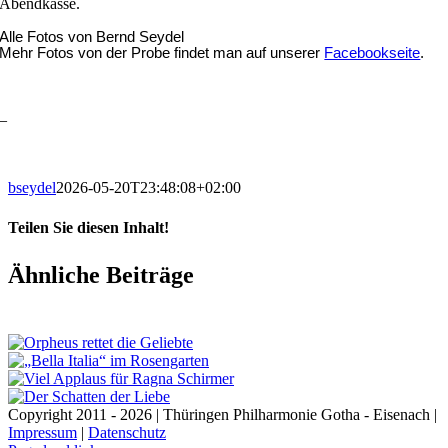
Abendkasse.
Alle Fotos von Bernd Seydel
Mehr Fotos von der Probe findet man auf unserer
Facebookseite
.
–
bseydel
2026-05-20T23:48:08+02:00
Teilen Sie diesen Inhalt!
Facebook
X
LinkedIn
E-
Ähnliche Beiträge
Mail
Copyright 2011 - 2026 | Thüringen Philharmonie Gotha - Eisenach |
Impressum
|
Datenschutz