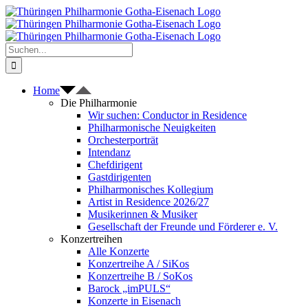
Zum
Inhalt
springen
Suche
nach:
Home
Die Philharmonie
Wir suchen: Conductor in Residence
Philharmonische Neuigkeiten
Orchesterporträt
Intendanz
Chefdirigent
Gastdirigenten
Philharmonisches Kollegium
Artist in Residence 2026/27
Musikerinnen & Musiker
Gesellschaft der Freunde und Förderer e. V.
Konzertreihen
Alle Konzerte
Konzertreihe A / SiKos
Konzertreihe B / SoKos
Barock „imPULS“
Konzerte in Eisenach