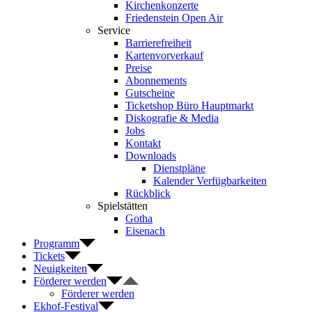
Kirchenkonzerte
Friedenstein Open Air
Service
Barrierefreiheit
Kartenvorverkauf
Preise
Abonnements
Gutscheine
Ticketshop Büro Hauptmarkt
Diskografie & Media
Jobs
Kontakt
Downloads
Dienstpläne
Kalender Verfügbarkeiten
Rückblick
Spielstätten
Gotha
Eisenach
Programm
Tickets
Neuigkeiten
Förderer werden
Förderer werden
Ekhof-Festival