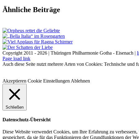
Facebook
X
LinkedIn
E-
Ähnliche Beiträge
Mail
Copyright 2011 - 2026 | Thüringen Philharmonie Gotha - Eisenach |
Facebook
Instagram
WhatsApp
YouTube
E-
Telefon
Page load link
Mail
Auch diese Seite nutzt mehrere Arten von Cookies: Technische und fu
Akzeptieren
Cookie Einstellungen
Ablehnen
Schließen
Datenschutz-Übersicht
Diese Website verwendet Cookies, um Ihre Erfahrung zu verbessern, 
gespeichert, da sie für das Funktionieren der Grundfunktionen der W