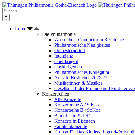
Zum
Inhalt
Suche
springen
nach:
Home
Die Philharmonie
Wir suchen: Conductor in Residence
Philharmonische Neuigkeiten
Orchesterporträt
Intendanz
Chefdirigent
Gastdirigenten
Philharmonisches Kollegium
Artist in Residence 2026/27
Musikerinnen & Musiker
Gesellschaft der Freunde und Förderer e. 
Konzertreihen
Alle Konzerte
Konzertreihe A / SiKos
Konzertreihe B / SoKos
Barock „imPULS“
Konzerte in Eisenach
Familienkonzerte
„Ton an!“ | Das Kinder-, Jugend- & Fami