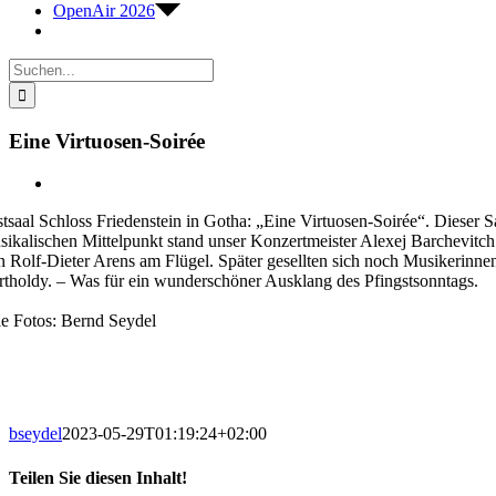
OpenAir 2026
Suche
nach:
Eine Virtuosen-Soirée
Zeige
grösseres
stsaal Schloss Friedenstein in Gotha: „Eine Virtuosen-Soirée“. Dieser S
Bild
sikalischen Mittelpunkt stand unser Konzertmeister Alexej Barchevitch.
n Rolf-Dieter Arens am Flügel. Später gesellten sich noch Musikerin
rtholdy. – Was für ein wunderschöner Ausklang des Pfingstsonntags.
le Fotos: Bernd Seydel
bseydel
2023-05-29T01:19:24+02:00
Teilen Sie diesen Inhalt!