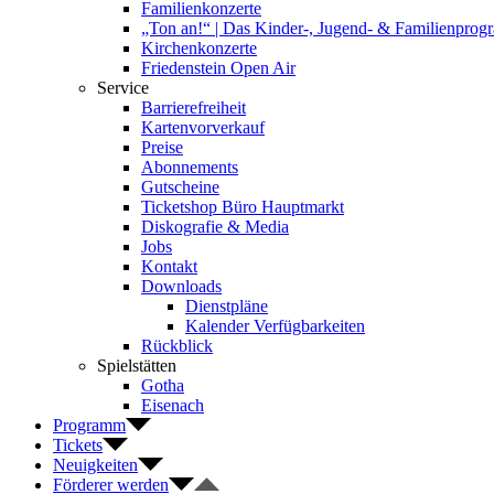
Familienkonzerte
„Ton an!“ | Das Kinder-, Jugend- & Familienpro
Kirchenkonzerte
Friedenstein Open Air
Service
Barrierefreiheit
Kartenvorverkauf
Preise
Abonnements
Gutscheine
Ticketshop Büro Hauptmarkt
Diskografie & Media
Jobs
Kontakt
Downloads
Dienstpläne
Kalender Verfügbarkeiten
Rückblick
Spielstätten
Gotha
Eisenach
Programm
Tickets
Neuigkeiten
Förderer werden