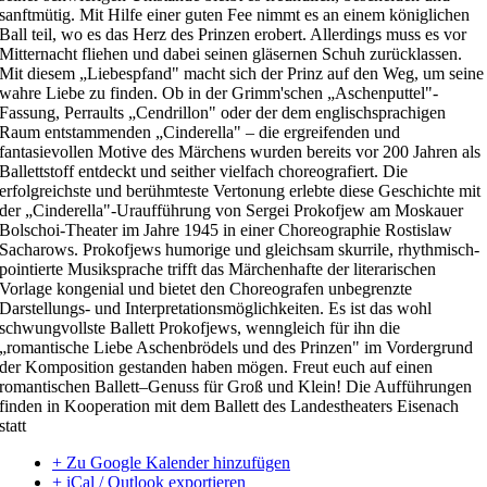
sanftmütig. Mit Hilfe einer guten Fee nimmt es an einem königlichen
Ball teil, wo es das Herz des Prinzen erobert. Allerdings muss es vor
Mitternacht fliehen und dabei seinen gläsernen Schuh zurücklassen.
Mit diesem „Liebespfand" macht sich der Prinz auf den Weg, um seine
wahre Liebe zu finden. Ob in der Grimm'schen „Aschenputtel"-
Fassung, Perraults „
Cendrillon
" oder der dem englischsprachigen
Raum entstammenden „Cinderella" – die ergreifenden und
fantasievollen Motive des Märchens wurden bereits vor 200 Jahren als
Ballettstoff entdeckt und seither vielfach choreografiert. Die
erfolgreichste und berühmteste Vertonung erlebte diese Geschichte mit
der „Cinderella"-Uraufführung von Sergei Prokofjew am Moskauer
Bolschoi-Theater im Jahre 1945 in einer
Choreographie
Rostislaw
Sacharows. Prokofjews humorige und gleichsam skurrile, rhythmisch-
pointierte Musiksprache trifft das Märchenhafte der literarischen
Vorlage kongenial und bietet den Choreografen unbegrenzte
Darstellungs- und Interpretationsmöglichkeiten. Es ist das wohl
schwungvollste Ballett Prokofjews, wenngleich für ihn die
„romantische Liebe Aschenbrödels und des Prinzen" im Vordergrund
der Komposition gestanden haben mögen. Freut euch auf einen
romantischen Ballett
–
Genuss für Groß und Klein! Die Aufführungen
finden in Kooperation mit dem Ballett des Landestheaters Eisenach
statt
+ Zu Google Kalender hinzufügen
+ iCal / Outlook exportieren