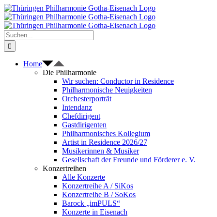
Zum
Inhalt
springen
Suche
nach:
Home
Die Philharmonie
Wir suchen: Conductor in Residence
Philharmonische Neuigkeiten
Orchesterporträt
Intendanz
Chefdirigent
Gastdirigenten
Philharmonisches Kollegium
Artist in Residence 2026/27
Musikerinnen & Musiker
Gesellschaft der Freunde und Förderer e. V.
Konzertreihen
Alle Konzerte
Konzertreihe A / SiKos
Konzertreihe B / SoKos
Barock „imPULS“
Konzerte in Eisenach