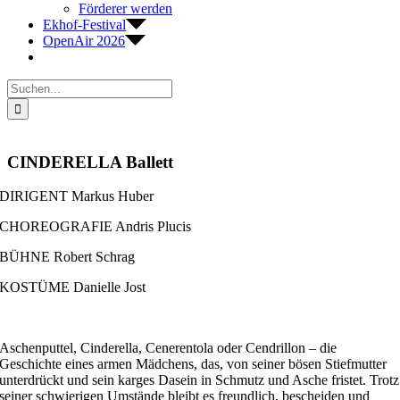
Förderer werden
Ekhof-Festival
OpenAir 2026
Suche
nach:
CINDERELLA Ballett
DIRIGENT Markus Huber
CHOREOGRAFIE Andris Plucis
BÜHNE Robert Schrag
KOSTÜME Danielle Jost
Aschenputtel, Cinderella, Cenerentola oder
Cendrillon
– die
Geschichte eines armen Mädchens, das, von seiner bösen Stiefmutter
unterdrückt und sein karges Dasein in Schmutz und Asche fristet. Trotz
seiner schwierigen Umstände bleibt es freundlich, bescheiden und