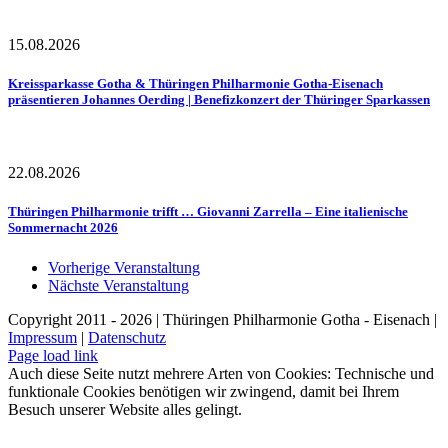
15.08.2026
Kreissparkasse Gotha & Thüringen Philharmonie Gotha-Eisenach
präsentieren Johannes Oerding | Benefizkonzert der Thüringer Sparkassen
22.08.2026
Thüringen Philharmonie trifft … Giovanni Zarrella – Eine italienische
Sommernacht 2026
Vorherige Veranstaltung
Nächste Veranstaltung
Copyright 2011 - 2026 | Thüringen Philharmonie Gotha - Eisenach |
Impressum
|
Datenschutz
Facebook
Instagram
WhatsApp
YouTube
E-
Telefon
Page load link
Mail
Auch diese Seite nutzt mehrere Arten von Cookies: Technische und
funktionale Cookies benötigen wir zwingend, damit bei Ihrem
Besuch unserer Website alles gelingt.