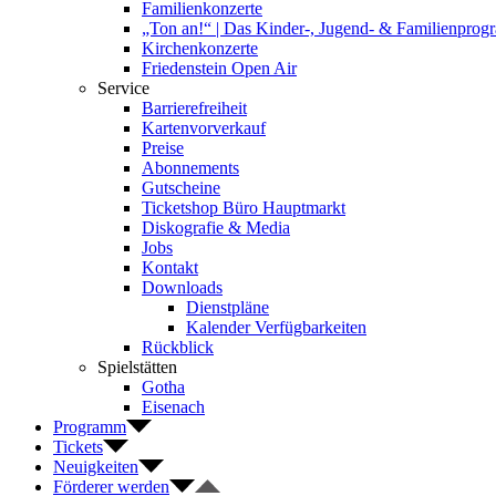
Familienkonzerte
„Ton an!“ | Das Kinder-, Jugend- & Familienpro
Kirchenkonzerte
Friedenstein Open Air
Service
Barrierefreiheit
Kartenvorverkauf
Preise
Abonnements
Gutscheine
Ticketshop Büro Hauptmarkt
Diskografie & Media
Jobs
Kontakt
Downloads
Dienstpläne
Kalender Verfügbarkeiten
Rückblick
Spielstätten
Gotha
Eisenach
Programm
Tickets
Neuigkeiten
Förderer werden