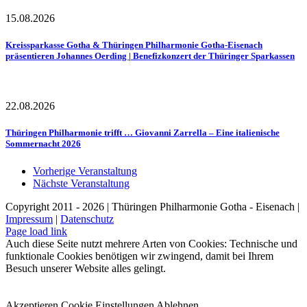
15.08.2026
Kreissparkasse Gotha & Thüringen Philharmonie Gotha-Eisenach
präsentieren Johannes Oerding | Benefizkonzert der Thüringer Sparkassen
22.08.2026
Thüringen Philharmonie trifft … Giovanni Zarrella – Eine italienische
Sommernacht 2026
Vorherige Veranstaltung
Nächste Veranstaltung
Copyright 2011 - 2026 | Thüringen Philharmonie Gotha - Eisenach |
Impressum
|
Datenschutz
Facebook
Instagram
WhatsApp
YouTube
E-
Telefon
Page load link
Mail
Auch diese Seite nutzt mehrere Arten von Cookies: Technische und
funktionale Cookies benötigen wir zwingend, damit bei Ihrem
Besuch unserer Website alles gelingt.
Akzeptieren
Cookie Einstellungen
Ablehnen