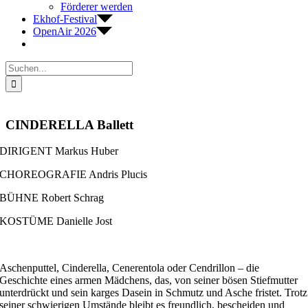
Förderer werden
Ekhof-Festival
OpenAir 2026
Suche
nach:
CINDERELLA Ballett
DIRIGENT Markus Huber
CHOREOGRAFIE Andris Plucis
BÜHNE Robert Schrag
KOSTÜME Danielle Jost
Aschenputtel, Cinderella, Cenerentola oder
Cendrillon
– die
Geschichte eines armen Mädchens, das, von seiner bösen Stiefmutter
unterdrückt und sein karges Dasein in Schmutz und Asche fristet. Trotz
seiner schwierigen Umstände bleibt es freundlich, bescheiden und