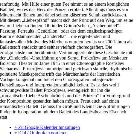
sanftmütig. Mit Hilfe einer guten Fee nimmt es an einem königlichen
Ball teil, wo es das Herz des Prinzen erobert. Allerdings muss es vor
Mitternacht fliehen und dabei seinen gläsernen Schuh zurücklassen.
Mit diesem „Liebespfand" macht sich der Prinz auf den Weg, um seine
wahre Liebe zu finden. Ob in der Grimm'schen „Aschenputtel"-
Fassung, Perraults „
Cendrillon
" oder der dem englischsprachigen
Raum entstammenden „Cinderella" – die ergreifenden und
fantasievollen Motive des Märchens wurden bereits vor 200 Jahren als
Ballettstoff entdeckt und seither vielfach choreografiert. Die
erfolgreichste und berühmteste Vertonung erlebte diese Geschichte mit
der „Cinderella"-Uraufführung von Sergei Prokofjew am Moskauer
Bolschoi-Theater im Jahre 1945 in einer
Choreographie
Rostislaw
Sacharows. Prokofjews humorige und gleichsam skurrile, rhythmisch-
pointierte Musiksprache trifft das Märchenhafte der literarischen
Vorlage kongenial und bietet den Choreografen unbegrenzte
Darstellungs- und Interpretationsmöglichkeiten. Es ist das wohl
schwungvollste Ballett Prokofjews, wenngleich für ihn die
„romantische Liebe Aschenbrödels und des Prinzen" im Vordergrund
der Komposition gestanden haben mögen. Freut euch auf einen
romantischen Ballett
–
Genuss für Groß und Klein! Die Aufführungen
finden in Kooperation mit dem Ballett des Landestheaters Eisenach
statt
+ Zu Google Kalender hinzufügen
+ iCal / Outlook exportieren