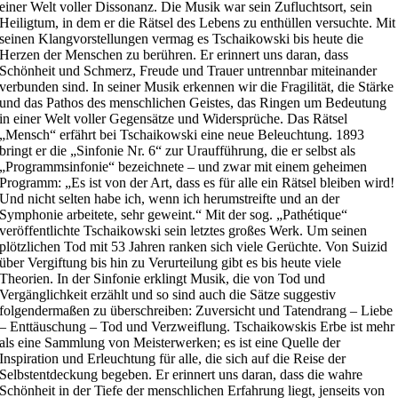
einer Welt voller Dissonanz. Die Musik war sein Zufluchtsort, sein
Heiligtum, in dem er die Rätsel des Lebens zu enthüllen versuchte. Mit
seinen Klangvorstellungen vermag es Tschaikowski bis heute die
Herzen der Menschen zu berühren. Er erinnert uns daran, dass
Schönheit und Schmerz, Freude und Trauer untrennbar miteinander
verbunden sind. In seiner Musik erkennen wir die Fragilität, die Stärke
und das Pathos des menschlichen Geistes, das Ringen um Bedeutung
in einer Welt voller Gegensätze und Widersprüche. Das Rätsel
„Mensch“ erfährt bei Tschaikowski eine neue Beleuchtung. 1893
bringt er die „Sinfonie Nr. 6“ zur Uraufführung, die er selbst als
„Programmsinfonie“ bezeichnete – und zwar mit einem geheimen
Programm: „Es ist von der Art, dass es für alle ein Rätsel bleiben wird!
Und nicht selten habe ich, wenn ich herumstreifte und an der
Symphonie arbeitete, sehr geweint.“ Mit der sog. „Pathétique“
veröffentlichte Tschaikowski sein letztes großes Werk. Um seinen
plötzlichen Tod mit 53 Jahren ranken sich viele Gerüchte. Von Suizid
über Vergiftung bis hin zu Verurteilung gibt es bis heute viele
Theorien. In der Sinfonie erklingt Musik, die von Tod und
Vergänglichkeit erzählt und so sind auch die Sätze suggestiv
folgendermaßen zu überschreiben: Zuversicht und Tatendrang – Liebe
– Enttäuschung – Tod und Verzweiflung. Tschaikowskis Erbe ist mehr
als eine Sammlung von Meisterwerken; es ist eine Quelle der
Inspiration und Erleuchtung für alle, die sich auf die Reise der
Selbstentdeckung begeben. Er erinnert uns daran, dass die wahre
Schönheit in der Tiefe der menschlichen Erfahrung liegt, jenseits von