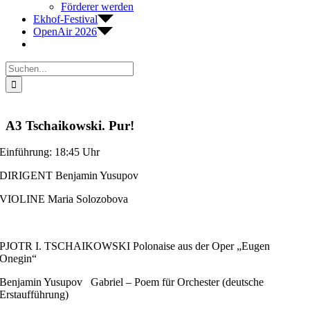
Förderer werden
Ekhof-Festival
OpenAir 2026
Suche
nach:
A3 Tschaikowski. Pur!
Einführung: 18:45 Uhr
DIRIGENT Benjamin Yusupov
VIOLINE Maria Solozobova
PJOTR I. TSCHAIKOWSKI Polonaise aus der Oper „Eugen
Onegin“
Benjamin Yusupov
Gabriel – Poem für Orchester (deutsche
Erstaufführung)