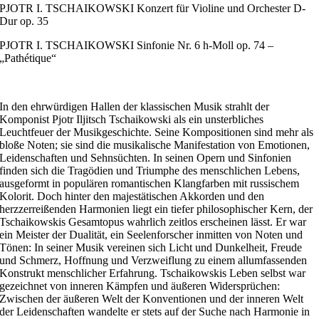
PJOTR I. TSCHAIKOWSKI Konzert für Violine und Orchester D-
Dur op. 35
PJOTR I. TSCHAIKOWSKI Sinfonie Nr. 6 h-Moll op. 74 –
„Pathétique“
In den ehrwürdigen Hallen der klassischen Musik strahlt der
Komponist Pjotr Iljitsch Tschaikowski als ein unsterbliches
Leuchtfeuer der Musikgeschichte. Seine Kompositionen sind mehr als
bloße Noten; sie sind die musikalische Manifestation von Emotionen,
Leidenschaften und Sehnsüchten. In seinen Opern und Sinfonien
finden sich die Tragödien und Triumphe des menschlichen Lebens,
ausgeformt in populären romantischen Klangfarben mit russischem
Kolorit. Doch hinter den majestätischen Akkorden und den
herzzerreißenden Harmonien liegt ein tiefer philosophischer Kern, der
Tschaikowskis Gesamtopus wahrlich zeitlos erscheinen lässt. Er war
ein Meister der Dualität, ein Seelenforscher inmitten von Noten und
Tönen: In seiner Musik vereinen sich Licht und Dunkelheit, Freude
und Schmerz, Hoffnung und Verzweiflung zu einem allumfassenden
Konstrukt menschlicher Erfahrung. Tschaikowskis Leben selbst war
gezeichnet von inneren Kämpfen und äußeren Widersprüchen:
Zwischen der äußeren Welt der Konventionen und der inneren Welt
der Leidenschaften wandelte er stets auf der Suche nach Harmonie in