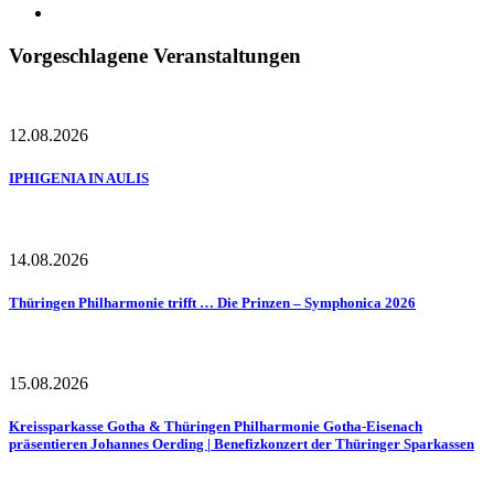
Vorgeschlagene Veranstaltungen
12.08.2026
IPHIGENIA IN AULIS
14.08.2026
Thüringen Philharmonie trifft … Die Prinzen – Symphonica 2026
15.08.2026
Kreissparkasse Gotha & Thüringen Philharmonie Gotha-Eisenach
präsentieren Johannes Oerding | Benefizkonzert der Thüringer Sparkassen