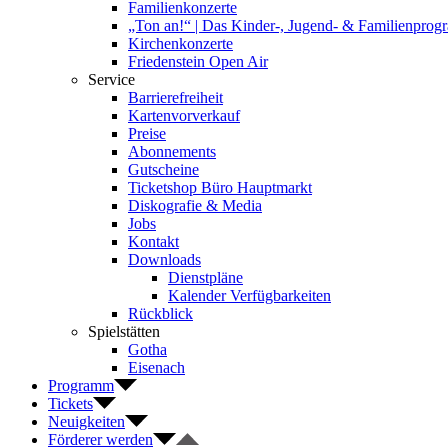
Familienkonzerte
„Ton an!“ | Das Kinder-, Jugend- & Familienpro
Kirchenkonzerte
Friedenstein Open Air
Service
Barrierefreiheit
Kartenvorverkauf
Preise
Abonnements
Gutscheine
Ticketshop Büro Hauptmarkt
Diskografie & Media
Jobs
Kontakt
Downloads
Dienstpläne
Kalender Verfügbarkeiten
Rückblick
Spielstätten
Gotha
Eisenach
Programm
Tickets
Neuigkeiten
Förderer werden