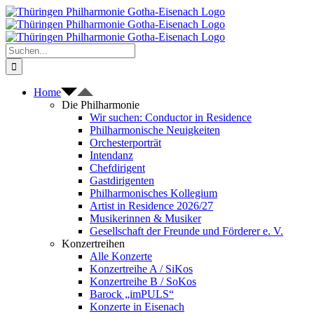
Zum
Inhalt
springen
Suche
nach:
Home
Die Philharmonie
Wir suchen: Conductor in Residence
Philharmonische Neuigkeiten
Orchesterporträt
Intendanz
Chefdirigent
Gastdirigenten
Philharmonisches Kollegium
Artist in Residence 2026/27
Musikerinnen & Musiker
Gesellschaft der Freunde und Förderer e. V.
Konzertreihen
Alle Konzerte
Konzertreihe A / SiKos
Konzertreihe B / SoKos
Barock „imPULS“
Konzerte in Eisenach