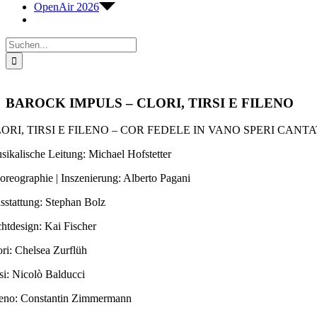
OpenAir 2026
Suche
nach:
BAROCK IMPULS – CLORI, TIRSI E FILENO
ORI, TIRSI E FILENO – COR FEDELE IN VANO SPERI CANT
sikalische Leitung: Michael Hofstetter
oreographie | Inszenierung: Alberto Pagani
sstattung: Stephan Bolz
chtdesign: Kai Fischer
ori: Chelsea Zurflüh
rsi: Nicolò Balducci
leno: Constantin Zimmermann