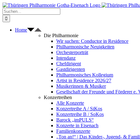
Zum
Inhalt
Suche
springen
nach:
Home
Die Philharmonie
Wir suchen: Conductor in Residence
Philharmonische Neuigkeiten
Orchesterporträt
Intendanz
Chefdirigent
Gastdirigenten
Philharmonisches Kollegium
Artist in Residence 2026/27
Musikerinnen & Musiker
Gesellschaft der Freunde und Förderer e. 
Konzertreihen
Alle Konzerte
Konzertreihe A / SiKos
Konzertreihe B / SoKos
Barock „imPULS“
Konzerte in Eisenach
Familienkonzerte
„Ton an!“ | Das Kinder-, Jugend- & Fami