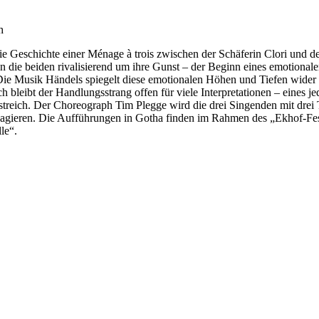
h
die Geschichte einer Ménage à trois zwischen der Schäferin Clori und d
hlen die beiden rivalisierend um ihre Gunst – der Beginn eines emotion
Die Musik Händels spiegelt diese emotionalen Höhen und Tiefen wider u
leibt der Handlungsstrang offen für viele Interpretationen – eines jed
reich. Der Choreograph Tim Plegge wird die drei Singenden mit drei T
agieren. Die Aufführungen in Gotha finden im Rahmen des „Ekhof-Festi
le“.