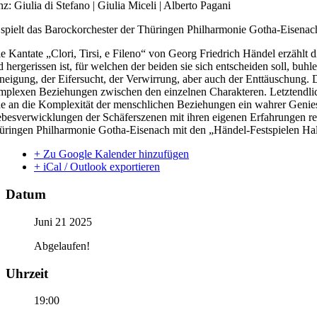
z: Giulia di Stefano | Giulia Miceli | Alberto Pagani
 spielt das Barockorchester der Thüringen Philharmonie Gotha-Eisenac
e Kantate „Clori, Tirsi, e Fileno“ von Georg Friedrich Händel erzählt 
d hergerissen ist, für welchen der beiden sie sich entscheiden soll, bu
neigung, der Eifersucht, der Verwirrung, aber auch der Enttäuschung. 
mplexen Beziehungen zwischen den einzelnen Charakteren. Letztendlich b
e an die Komplexität der menschlichen Beziehungen ein wahrer Geniest
ebesverwicklungen der Schäferszenen mit ihren eigenen Erfahrungen re
üringen Philharmonie Gotha-Eisenach mit den „Händel-Festspielen Hal
+ Zu Google Kalender hinzufügen
+ iCal / Outlook exportieren
Datum
Juni 21 2025
Abgelaufen!
Uhrzeit
19:00