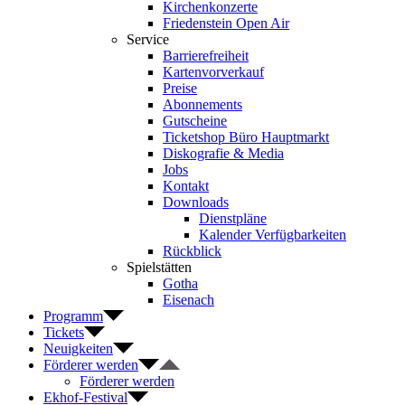
Kirchenkonzerte
Friedenstein Open Air
Service
Barrierefreiheit
Kartenvorverkauf
Preise
Abonnements
Gutscheine
Ticketshop Büro Hauptmarkt
Diskografie & Media
Jobs
Kontakt
Downloads
Dienstpläne
Kalender Verfügbarkeiten
Rückblick
Spielstätten
Gotha
Eisenach
Programm
Tickets
Neuigkeiten
Förderer werden
Förderer werden
Ekhof-Festival