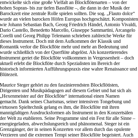
entwickelte sich eine große Vielfalt an Blockflötenarten – von der
hohen Sopran- bis zur tiefen Bassflöte –, die dann in der Musik der
Barockzeit eine zentrale Rolle spielen sollten. Die sog. „Flauto dolce“
wurde an vielen barocken Höfen Europas hochgeschätzt. Komponiste
wie Johann Sebastian Bach, Georg Friedrich Händel, Antonio Vivaldi,
Dario Castello, Benedetto Marcello, Giuseppe Sammartini, Arcangelo
Corelli und Georg Philipp Telemann schrieben zahlreiche Werke für
dieses Instrument. Doch mit dem Aufkommen der Klassik und
Romantik verlor die Blockflöte mehr und mehr an Bedeutung und
wurde schließlich von der Querflöte abgelöst. Als konzertierendes
Instrument geriet die Blockflöte vollkommen in Vergessenheit – doch
aktuell erlebt die Blockflöte durch Spezialisten im Bereich der
historisch informierten Aufführungspraxis eine wahre Renaissance und
Blütezeit.
Maurice Steger gehört zu den faszinierendsten Blockflötisten,
Dirigenten und Musikpädagogen auf diesem Gebiet und hat sich als
„Hexenmeister auf der Blockflöte“ international einen Namen
gemacht. Dank seines Charismas, seiner intensiven Tongebung und
virtuosen Spieltechnik gelang es ihm, die Blockflöte mit ihren
mannigfaltigen Ausdrucksformen als Instrument in den Konzertsälen
der Welt zu etablieren. Seine Programme sind ein Fest für alle Sinne –
energiegeladen, abwechslungsreich und phänomenal. Steger ist ein
Grenzgänger, der in seinen Konzerten vor allem durch das opulente
Verzieren und die extremen Tempi seiner Blockflöte begeistert. Auch