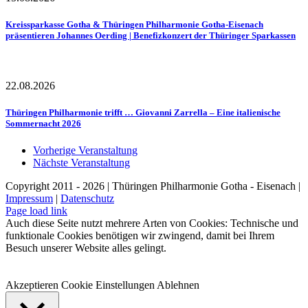
Kreissparkasse Gotha & Thüringen Philharmonie Gotha-Eisenach
präsentieren Johannes Oerding | Benefizkonzert der Thüringer Sparkassen
22.08.2026
Thüringen Philharmonie trifft … Giovanni Zarrella – Eine italienische
Sommernacht 2026
Vorherige Veranstaltung
Nächste Veranstaltung
Copyright 2011 - 2026 | Thüringen Philharmonie Gotha - Eisenach |
Impressum
|
Datenschutz
Facebook
Instagram
WhatsApp
YouTube
E-
Telefon
Page load link
Mail
Auch diese Seite nutzt mehrere Arten von Cookies: Technische und
funktionale Cookies benötigen wir zwingend, damit bei Ihrem
Besuch unserer Website alles gelingt.
Akzeptieren
Cookie Einstellungen
Ablehnen