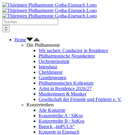
Zum
Inhalt
springen
Suche
nach:
Home
Die Philharmonie
Wir suchen: Conductor in Residence
Philharmonische Neuigkeiten
Orchesterporträt
Intendanz
Chefdirigent
Gastdirigenten
Philharmonisches Kollegium
Artist in Residence 2026/27
Musikerinnen & Musiker
Gesellschaft der Freunde und Förderer e. V.
Konzertreihen
Alle Konzerte
Konzertreihe A / SiKos
Konzertreihe B / SoKos
Barock „imPULS“
Konzerte in Eisenach