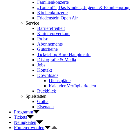
Familienkonzerte
„Ton an!“ | Das Kinder-, Jugend- & Familienpro
Kirchenkonzerte
Friedenstein Open Air
Service
Barrierefreiheit
Kartenvorverkauf
Preise
Abonnements
Gutscheine
Ticketshop Büro Hauptmarkt
Diskografie & Media
Jobs
Kontakt
Downloads
Dienstpläne
Kalender Verfügbarkeiten
Rückblick
Spielstätten
Gotha
Eisenach
Programm
Tickets
Neuigkeiten
Förderer werden