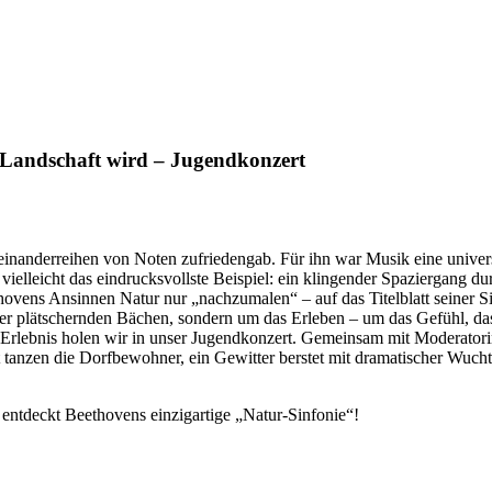
dschaft wird – Jugendkonzert
anderreihen von Noten zufriedengab. Für ihn war Musik eine universe
ür vielleicht das eindrucksvollste Beispiel: ein klingender Spaziergang
ovens Ansinnen Natur nur „nachzumalen“ – auf das Titelblatt seiner 
er plätschernden Bächen, sondern um das Erleben – um das Gefühl, das 
 Erlebnis holen wir in unser Jugendkonzert. Gemeinsam mit Moderatori
t tanzen die Dorfbewohner, ein Gewitter berstet mit dramatischer Wuch
entdeckt Beethovens einzigartige „Natur-Sinfonie“!