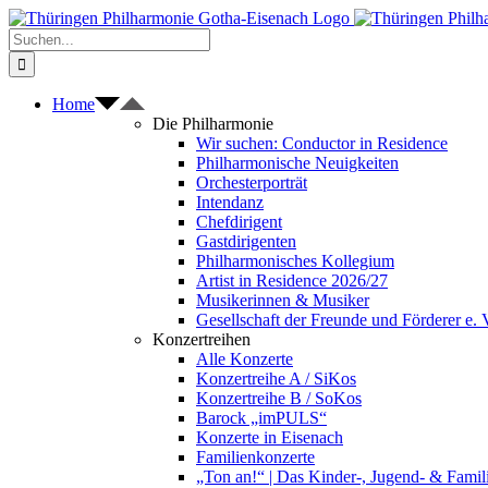
Zum
Inhalt
Suche
springen
nach:
Home
Die Philharmonie
Wir suchen: Conductor in Residence
Philharmonische Neuigkeiten
Orchesterporträt
Intendanz
Chefdirigent
Gastdirigenten
Philharmonisches Kollegium
Artist in Residence 2026/27
Musikerinnen & Musiker
Gesellschaft der Freunde und Förderer e. 
Konzertreihen
Alle Konzerte
Konzertreihe A / SiKos
Konzertreihe B / SoKos
Barock „imPULS“
Konzerte in Eisenach
Familienkonzerte
„Ton an!“ | Das Kinder-, Jugend- & Fami