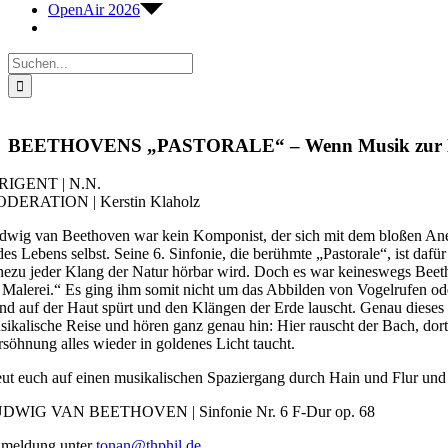
OpenAir 2026
Suche
nach:
BEETHOVENS „PASTORALE“ – Wenn Musik zur Lan
RIGENT | N.N.
DERATION | Kerstin Klaholz
dwig van Beethoven war kein Komponist, der sich mit dem bloßen Anein
 des Lebens selbst. Seine 6. Sinfonie, die berühmte „Pastorale“, ist daf
hezu jeder Klang der Natur hörbar wird. Doch es war keineswegs Beeth
s Malerei.“ Es ging ihm somit nicht um das Abbilden von Vogelrufen od
nd auf der Haut spürt und den Klängen der Erde lauscht. Genau dieses
sikalische Reise und hören ganz genau hin: Hier rauscht der Bach, dor
rsöhnung alles wieder in goldenes Licht taucht.
eut euch auf einen musikalischen Spaziergang durch Hain und Flur und 
DWIG VAN BEETHOVEN | Sinfonie Nr. 6 F-Dur op. 68
meldung unter
tonan@thphil.de
.