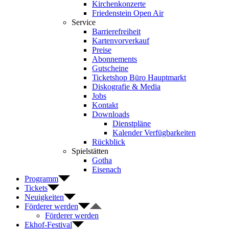
Kirchenkonzerte
Friedenstein Open Air
Service
Barrierefreiheit
Kartenvorverkauf
Preise
Abonnements
Gutscheine
Ticketshop Büro Hauptmarkt
Diskografie & Media
Jobs
Kontakt
Downloads
Dienstpläne
Kalender Verfügbarkeiten
Rückblick
Spielstätten
Gotha
Eisenach
Programm
Tickets
Neuigkeiten
Förderer werden
Förderer werden
Ekhof-Festival