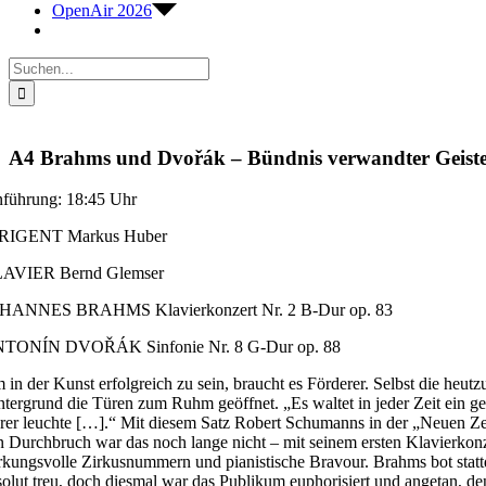
OpenAir 2026
Suche
nach:
A4 Brahms und Dvořák – Bündnis verwandter Geist
nführung: 18:45 Uhr
RIGENT Markus Huber
AVIER Bernd Glemser
HANNES BRAHMS Klavierkonzert Nr. 2 B-Dur op. 83
TONÍN DVOŘÁK Sinfonie Nr. 8 G-Dur op. 88
 in der Kunst erfolgreich zu sein, braucht es Förderer. Selbst die he
ntergrund die Türen zum Ruhm geöffnet. „Es waltet in jeder Zeit ein ge
arer leuchte […].“ Mit diesem Satz Robert Schumanns in der „Neuen Ze
n Durchbruch war das noch lange nicht – mit seinem ersten Klavierkon
rkungsvolle Zirkusnummern und pianistische Bravour. Brahms bot stattd
solut treu, doch diesmal war das Publikum euphorisiert und angetan, 