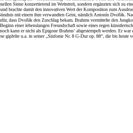
nellen Sinne konzertierend im Wettstreit, sondern ergänzten sich zu e
r“ und brachte damit den innovativen Wert der Komposition zum Ausdru
in Bündnis mit einem ihm verwandten Geist, nämlich Antonín Dvořák. N
 dafür, dass Dvořák den Zuschlag bekam. Brahms vermittelte den Jungk
r Beginn einer lebenslangen Freundschaft sowie eines regen künstlerisc
noch kann er nicht als Epigone Brahms‘ abgestempelt werden. Er war d
 gipfelte u.a. in seiner „Sinfonie Nr. 8 G-Dur op. 88“, die bis heute v