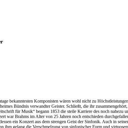
er
utzutage bekanntesten Komponisten wären wohl nicht zu Höchstleistunge
heimes Bündnis verwandter Geister. Schließt, die ihr zusammengehört, 
itschrift für Musik“ begann 1853 die steile Karriere des noch nahezu
zert war Brahms im Alter von 25 Jahren noch entschieden durchgefalle
essen ein Konzert aus dem strengen Geist der Sinfonik. Auch in seine
denn ihm gelang die Verschmelzung von sinfonischer Form und virtuosem