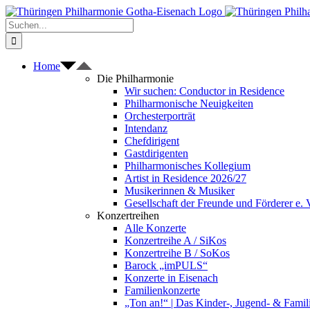
Zum
Inhalt
Suche
springen
nach:
Home
Die Philharmonie
Wir suchen: Conductor in Residence
Philharmonische Neuigkeiten
Orchesterporträt
Intendanz
Chefdirigent
Gastdirigenten
Philharmonisches Kollegium
Artist in Residence 2026/27
Musikerinnen & Musiker
Gesellschaft der Freunde und Förderer e. 
Konzertreihen
Alle Konzerte
Konzertreihe A / SiKos
Konzertreihe B / SoKos
Barock „imPULS“
Konzerte in Eisenach
Familienkonzerte
„Ton an!“ | Das Kinder-, Jugend- & Fami