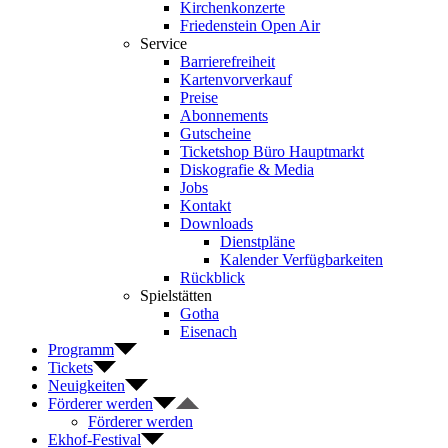
Kirchenkonzerte
Friedenstein Open Air
Service
Barrierefreiheit
Kartenvorverkauf
Preise
Abonnements
Gutscheine
Ticketshop Büro Hauptmarkt
Diskografie & Media
Jobs
Kontakt
Downloads
Dienstpläne
Kalender Verfügbarkeiten
Rückblick
Spielstätten
Gotha
Eisenach
Programm
Tickets
Neuigkeiten
Förderer werden
Förderer werden
Ekhof-Festival