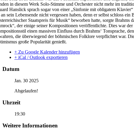
anden in diesem Werk Solo-Stimme und Orchester nicht mehr im traditio
uard Hanslick sprach sogar von einer „Sinfonie mit obligatem Klavie
s an sein Lebensende nicht vergessen haben, denn er selbst schloss e
sterreichischer Staatspreis für Musik“ beworben hatte, sorgte Brahms
imrock“, der einige seiner Kompositionen veröffentlichte. Dies war de
mpositionsstil einen massiven Einfluss durch Brahms‘ Tonsprache, den
wahren, die überwiegend der böhmischen Folklore verpflichtet war. Diese
timismus große Popularität genießt.
+ Zu Google Kalender hinzufügen
+ iCal / Outlook exportieren
Datum
Jan. 30 2025
Abgelaufen!
Uhrzeit
19:30
Weitere Informationen