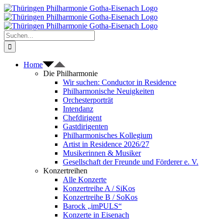
Zum
Inhalt
springen
Suche
nach:
Home
Die Philharmonie
Wir suchen: Conductor in Residence
Philharmonische Neuigkeiten
Orchesterporträt
Intendanz
Chefdirigent
Gastdirigenten
Philharmonisches Kollegium
Artist in Residence 2026/27
Musikerinnen & Musiker
Gesellschaft der Freunde und Förderer e. V.
Konzertreihen
Alle Konzerte
Konzertreihe A / SiKos
Konzertreihe B / SoKos
Barock „imPULS“
Konzerte in Eisenach