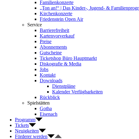
Familienkonzerte
„Ton an!“ | Das Kinder-, Jugend- & Familienpro
Kirchenkonzerte
Friedenstein Open Air
Service
Barrierefreiheit
Kartenvorverkauf
Preise
Abonnements
Gutscheine
Ticketshop Büro Hauptmarkt
Diskografie & Media
Jobs
Kontakt
Downloads
Dienstpläne
Kalender Verfügbarkeiten
Rückblick
Spielstätten
Gotha
Eisenach
Programm
Tickets
Neuigkeiten
Förderer werden