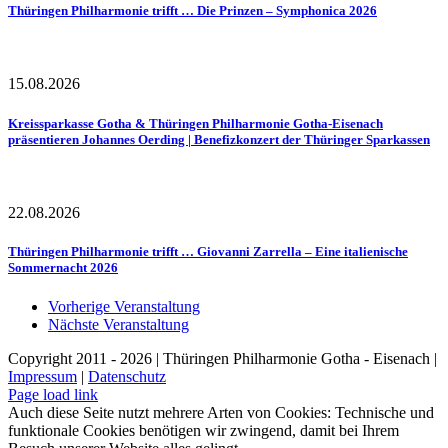
Thüringen Philharmonie trifft … Die Prinzen – Symphonica 2026
15.08.2026
Kreissparkasse Gotha & Thüringen Philharmonie Gotha-Eisenach
präsentieren Johannes Oerding | Benefizkonzert der Thüringer Sparkassen
22.08.2026
Thüringen Philharmonie trifft … Giovanni Zarrella – Eine italienische
Sommernacht 2026
Vorherige Veranstaltung
Nächste Veranstaltung
Copyright 2011 - 2026 | Thüringen Philharmonie Gotha - Eisenach |
Impressum
|
Datenschutz
Facebook
Instagram
WhatsApp
YouTube
E-
Telefon
Page load link
Mail
Auch diese Seite nutzt mehrere Arten von Cookies: Technische und
funktionale Cookies benötigen wir zwingend, damit bei Ihrem