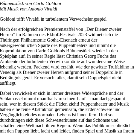
Bühnenstück von Carlo Goldoni
Mit Musik von Antonio Vivaldi
Goldoni trifft Vivaldi in turbulentem Verwechslungsspiel
Nach der erfolgreichen Premierenstaffel von „Der Diener zweier
Herren“ im Rahmen des Ekhof-Festivals 2023 widmet sich die
Thüringen Philharmonie Gotha-Eisenach erneut der
außergewöhnlichen Sparte des Puppentheaters und nimmt die
Koproduktion von Carlo Goldonis Bühnenstück wieder in den
Spielplan auf. In seiner Regie lässt Christian Georg Fuchs das
Ambiente der turbulenten Verwirrkomödie auf wundersame Weise
lebendig werden. Packend wird erzählt, wie der gewitzte Truffaldino i
Venedig als Diener zweier Herren aufgrund seiner Doppelrolle in
Bedrängnis gerät. Er versucht alles, damit sein Doppelspiel nicht
auffliegt.
Dabei verwickelt er sich in immer dreistere Widersprüche und der
Schlamassel nimmt unaufhaltsam seinen Lauf – man darf gespannt
sein, wer in diesem Stück die Fäden zieht! Puppentheater und Musik
haben eine feine Abstraktion gemeinsam, die Erdenschwere und
Vergänglichkeit des normalen Lebens ist ihnen fern. Und so
durchdringen sich diese Schwesterkünste auf das Schönste und
schaffen eine Welt nach ihren Regeln. Wenn das Publikum schließlich
mit den Puppen liebt, lacht und leidet, finden Spiel und Musik zu ihre