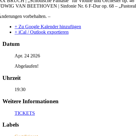
X BRUCH | „Schottische Fantasie“ für Violine und Orchester op. 46
DWIG VAN BEETHOVEN | Sinfonie Nr. 6 F-Dur op. 68 – „Pastoral
Änderungen vorbehalten. –
+ Zu Google Kalender hinzufügen
+ iCal / Outlook exportieren
Datum
Apr. 24 2026
Abgelaufen!
Uhrzeit
19:30
Weitere Informationen
TICKETS
Labels