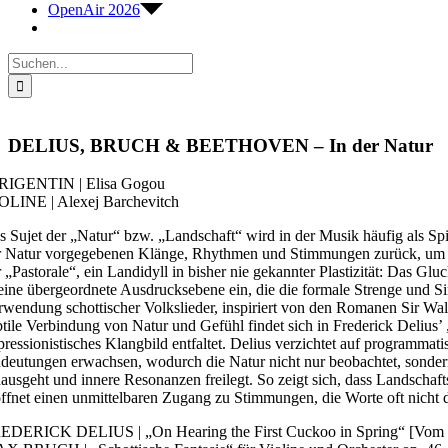
OpenAir 2026
Suche
nach:
DELIUS, BRUCH & BEETHOVEN – In der Natur
RIGENTIN | Elisa Gogou
OLINE | Alexej Barchevitch
s Sujet der „Natur“ bzw. „Landschaft“ wird in der Musik häufig als Sp
r Natur vorgegebenen Klänge, Rhythmen und Stimmungen zurück, um Bi
r „Pastorale“, ein Landidyll in bisher nie gekannter Plastizität: Das 
 eine übergeordnete Ausdrucksebene ein, die die formale Strenge und Sin
rwendung schottischer Volkslieder, inspiriert von den Romanen Sir Walte
btile Verbindung von Natur und Gefühl findet sich in Frederick Delius’ 
pressionistisches Klangbild entfaltet. Delius verzichtet auf programma
deutungen erwachsen, wodurch die Natur nicht nur beobachtet, sondern
nausgeht und innere Resonanzen freilegt. So zeigt sich, dass Landschaf
öffnet einen unmittelbaren Zugang zu Stimmungen, die Worte oft nicht 
EDERICK DELIUS | „On Hearing the First Cuckoo in Spring“ [Vom Hör