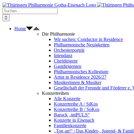
Zum
Inhalt
Suche
springen
nach:
Home
Die Philharmonie
Wir suchen: Conductor in Residence
Philharmonische Neuigkeiten
Orchesterporträt
Intendanz
Chefdirigent
Gastdirigenten
Philharmonisches Kollegium
Artist in Residence 2026/27
Musikerinnen & Musiker
Gesellschaft der Freunde und Förderer e. 
Konzertreihen
Alle Konzerte
Konzertreihe A / SiKos
Konzertreihe B / SoKos
Barock „imPULS“
Konzerte in Eisenach
Familienkonzerte
„Ton an!“ | Das Kinder-, Jugend- & Fami