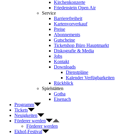
Kirchenkonzerte
Friedenstein Open Air
Service
Barrierefreiheit
Kartenvorverkauf
Preise
Abonnements
Gutscheine
Ticketshop Büro Hauptmarkt
Diskografie & Media
Jobs
Kontakt
Downloads
Dienstpläne
Kalender Verfügbarkeiten
Rückblick
Spielstätten
Gotha
Eisenach
Programm
Tickets
Neuigkeiten
Förderer werden
Förderer werden
Ekhof-Festival