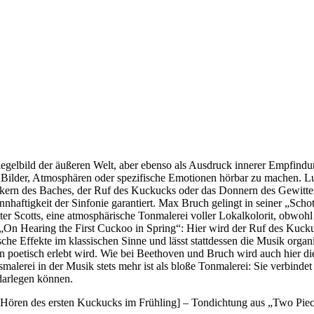
iegelbild der äußeren Welt, aber ebenso als Ausdruck innerer Empfind
lder, Atmosphären oder spezifische Emotionen hörbar zu machen. Lud
Gluckern des Baches, der Ruf des Kuckucks oder das Donnern des Gewitte
nhaftigkeit der Sinfonie garantiert. Max Bruch gelingt in seiner „Schot
r Scotts, eine atmosphärische Tonmalerei voller Lokalkolorit, obwohl e
„On Hearing the First Cuckoo in Spring“: Hier wird der Ruf des Kuckucks
tische Effekte im klassischen Sinne und lässt stattdessen die Musik or
 poetisch erlebt wird. Wie bei Beethoven und Bruch wird auch hier d
tsmalerei in der Musik stets mehr ist als bloße Tonmalerei: Sie verbin
darlegen können.
en des ersten Kuckucks im Frühling] – Tondichtung aus „Two Piece