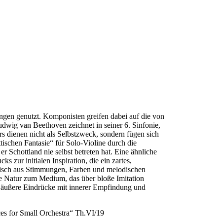
ungen genutzt. Komponisten greifen dabei auf die von
wig van Beethoven zeichnet in seiner 6. Sinfonie,
rs dienen nicht als Selbstzweck, sondern fügen sich
tischen Fantasie“ für Solo-Violine durch die
r Schottland nie selbst betreten hat. Eine ähnliche
 zur initialen Inspiration, die ein zartes,
ganisch aus Stimmungen, Farben und melodischen
ie Natur zum Medium, das über bloße Imitation
det äußere Eindrücke mit innerer Empfindung und
s for Small Orchestra“ Th.VI/19