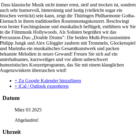
Dass klassische Musik nicht immer ernst, steif und trocken ist, sondern
auch sehr humorvoll, hintersinnig und lustig (vielleicht sogar ein
bisschen verrückt) sein kann, zeigt die Thüringen Philharmonie Gotha-
Eisenach in ihrem traditionellen Rosenmontagskonzert. Beschwingt
von bester Faschingslaune und musikalisch beflügelt, entführen wir Sie
in die Filmmusik Hollywoods. Als Solisten begrüßen wir das
Percussion-Duo „Double Drums": Die beiden Multi-Percussionisten
Philipp Jungk und Alex Glöggler zaubern mit Trommeln, Glockenspiel
und Marimba ein musikalisches Gesamtkunstwerk und packen
bekannte Melodien in neues Gewand! Freuen Sie sich auf ein
unterhaltsames, kurzweiliges und vor allem unbeschwert
humoristisches Konzertprogramm, das Sie mit einem klanglichen
Augenzwinkern überraschen wird!
+ Zu Google Kalender hinzufügen
+ iCal / Outlook exportieren
Datum
März 03 2025
Abgelaufen!
Uhrzeit