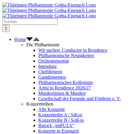
Zum
Inhalt
springen
Suche
nach:
Home
Die Philharmonie
Wir suchen: Conductor in Residence
Philharmonische Neuigkeiten
Orchesterporträt
Intendanz
Chefdirigent
Gastdirigenten
Philharmonisches Kollegium
Artist in Residence 2026/27
Musikerinnen & Musiker
Gesellschaft der Freunde und Förderer e. V.
Konzertreihen
Alle Konzerte
Konzertreihe A / SiKos
Konzertreihe B / SoKos
Barock „imPULS“
Konzerte in Eisenach