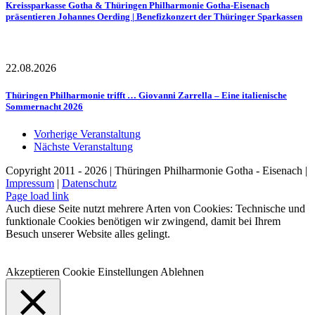
Kreissparkasse Gotha & Thüringen Philharmonie Gotha-Eisenach
präsentieren Johannes Oerding | Benefizkonzert der Thüringer Sparkassen
22.08.2026
Thüringen Philharmonie trifft … Giovanni Zarrella – Eine italienische
Sommernacht 2026
Vorherige Veranstaltung
Nächste Veranstaltung
Copyright 2011 - 2026 | Thüringen Philharmonie Gotha - Eisenach |
Impressum
|
Datenschutz
Facebook
Instagram
WhatsApp
YouTube
E-
Telefon
Page load link
Mail
Auch diese Seite nutzt mehrere Arten von Cookies: Technische und
funktionale Cookies benötigen wir zwingend, damit bei Ihrem
Besuch unserer Website alles gelingt.
Akzeptieren
Cookie Einstellungen
Ablehnen