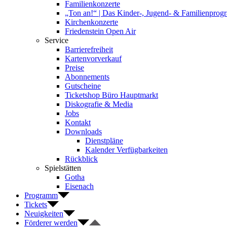
Familienkonzerte
„Ton an!“ | Das Kinder-, Jugend- & Familienpro
Kirchenkonzerte
Friedenstein Open Air
Service
Barrierefreiheit
Kartenvorverkauf
Preise
Abonnements
Gutscheine
Ticketshop Büro Hauptmarkt
Diskografie & Media
Jobs
Kontakt
Downloads
Dienstpläne
Kalender Verfügbarkeiten
Rückblick
Spielstätten
Gotha
Eisenach
Programm
Tickets
Neuigkeiten
Förderer werden