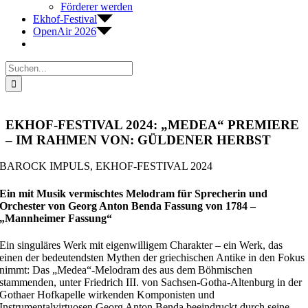
Förderer werden
Ekhof-Festival
OpenAir 2026
Suche
nach:
EKHOF-FESTIVAL 2024: „MEDEA“ PREMIERE
– IM RAHMEN VON: GÜLDENER HERBST
BAROCK IMPULS, EKHOF-FESTIVAL 2024
Ein mit Musik vermischtes Melodram für Sprecherin und
Orchester von Georg Anton Benda Fassung von 1784 –
„Mannheimer Fassung“
Ein singuläres Werk mit eigenwilligem Charakter – ein Werk, das
einen der bedeutendsten Mythen der griechischen Antike in den Fokus
nimmt: Das „Medea“-Melodram des aus dem Böhmischen
stammenden, unter Friedrich III. von Sachsen-Gotha-Altenburg in der
Gothaer Hofkapelle wirkenden Komponisten und
Instrumentalvirtuosen Georg Anton Benda beeindruckt durch seine