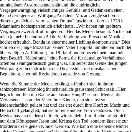
unmittelbare Ausdrucksintensität und die eindringliche
Vergegenwärtigung vielschichtiger Gefühls- und Gedankenwelten.
Kein Geringerer als Wolfgang Amadeus Mozart, zeigte sich von
diesem „mit Musik vermischten Drama“ fasziniert, als er es 1778 in
Mannheim höchstpersönlich erlebt hatte. „Wir haben mit größtem
Vergnügen zwei Aufführungen von Bendas Medea besucht. Nichts hat
mich je mehr beeindruckt! Die Verbindung von Prosa und Musik ist
höchst erfreulich. Benda ist einer meiner Lieblingskomponisten.“ Dies
schrieb der junge Mozart an seinen Vater Leopold unmittelbar nach der
überwältigen Aufführung. Im 18. Jahrhundert bezeichnete man mit
dem Begriff „Melodrama“ eine Form, die für damalige Verhältnisse
offenbar avantgardistisch genug war, um selbst das Genie des jungen
Wolfgang zu beeindrucken: ein Theaterstück mit musikalischer
Begleitung, aber mit Rezitationen anstelle von Gesang.
Wenn die Stimme der Medea erklingt, offenbart sich in ihrem
schizophrenen Monolog ihr schauerlich-grausames Schicksal: „Hier
lieg ich und fleh um Rache auf Jasons Haupt!“ schreit Medea, die
Verlassene. Jason, der Vater ihrer Kinder, den sie einst so
leidenschaftlich geliebt hat und der erst durch ihre Kraft zu Macht und
Herrschaft gelangt ist, hat sie für eine andere Frau verstoßen. Doch
Medea hasst so leidenschaftlich, wie sie liebt. Ihre Rache bringt nicht
nur dem Königspaar Jason und Krëusa den Tod, sondern lässt sie zur
Mörderin der eigenen Kinder werden. Wie kann eine liebende Mutter
solche Gräueltaten begehen? Welche Kämpfe toben in Medeas Innern?