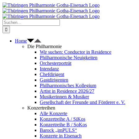
Zum
Inhalt
springen
Suche
nach:
Home
Die Philharmonie
Wir suchen: Conductor in Residence
Philharmonische Neuigkeiten
Orchesterporträt
Intendanz
Chefdirigent
Gastdirigenten
Philharmonisches Kollegium
Artist in Residence 2026/27
Musikerinnen & Musiker
Gesellschaft der Freunde und Förderer e. V.
Konzertreihen
Alle Konzerte
Konzertreihe A / SiKos
Konzertreihe B / SoKos
Barock „imPULS“
Konzerte in Eisenach