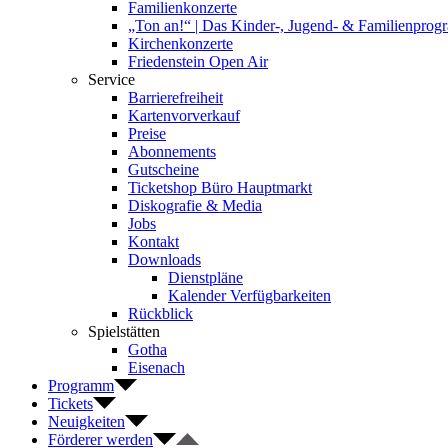
Familienkonzerte
„Ton an!“ | Das Kinder-, Jugend- & Familienpro
Kirchenkonzerte
Friedenstein Open Air
Service
Barrierefreiheit
Kartenvorverkauf
Preise
Abonnements
Gutscheine
Ticketshop Büro Hauptmarkt
Diskografie & Media
Jobs
Kontakt
Downloads
Dienstpläne
Kalender Verfügbarkeiten
Rückblick
Spielstätten
Gotha
Eisenach
Programm
Tickets
Neuigkeiten
Förderer werden