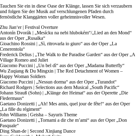
Tauchen Sie ein in diese Oase der Klänge, lassen Sie sich verzaubern
und folgen Sie der Musik auf verschlungenen Pfaden durch
fernöstliche Klanggärten voller geheimnisvoller Wesen.
Zhu Jian‘er | Festival Overture
Antonín Dvorák | „Mesícku na nebi hlubokém“/„Lied an den Mond“
aus der Oper „Rusalka“
Gioachino Rossini | „Sì, ritrovarla io giuro“ aus der Oper „La
Cenerentola“
Frederick Delius | „The Walk to the Paradise Garden“ aus der Oper „A
Village Romeo and Juliet
Giacomo Puccini | „Un bel dì“ aus der Oper „Madama Butterfly“
Wu Zuqiang & Du Mingxin | The Red Detachment of Women –
Happy Woman Soldiers
Giacomo Puccini | „Nessun dorma“ aus der Oper „Turandot“
Richard Rodgers | Selections aus dem Musical „South Pacific“
Johann Strauß (Sohn) | „Klänge der Heimat“ aus der Operette „Die
Fledermaus“
Gaetano Donizetti | „Ah! Mes amis, quel jour de fête!“ aus der Oper
„La fille du régiment“
John Williams | Geisha – Sayuris Theme
Gaetano Donizetti | „Tornami a dir che m’ami“ aus der Oper „Don
Pasquale“
Ding Shan-de | Second Xinjiang Dance