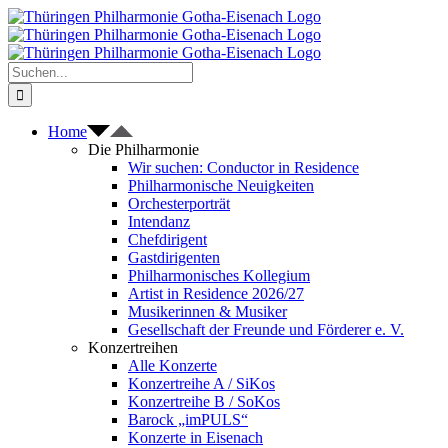
Zum
Inhalt
springen
Suche
nach:
Home
Die Philharmonie
Wir suchen: Conductor in Residence
Philharmonische Neuigkeiten
Orchesterporträt
Intendanz
Chefdirigent
Gastdirigenten
Philharmonisches Kollegium
Artist in Residence 2026/27
Musikerinnen & Musiker
Gesellschaft der Freunde und Förderer e. V.
Konzertreihen
Alle Konzerte
Konzertreihe A / SiKos
Konzertreihe B / SoKos
Barock „imPULS“
Konzerte in Eisenach