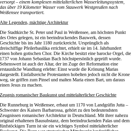
versorgt – einem komplexen mittelalterlichen Wasserleitungssystem,
das über 19 Kilometer Wasser vom Stauwerk Westgreußen nach
Weißensee transportiert.
Alte Legenden, mächtige Architektur
Die Stadtkirche St. Peter und Paul in Weißensee, am höchsten Punkt
des Ortes gelegen, ist ein beeindruckendes Bauwerk, dessen
Geschichte bis ins Jahr 1180 zurückreicht. Ursprünglich als
dreischiffige Pfeilerbasilika errichtet, erhielt sie im 14. Jahrhundert
einen hohen gotischen Chor. Die Kirche besitzt eine barocke Orgel, di
1737 von Johann Sebastian Bach höchstpersönlich geprüft wurde.
Sehenswert ist auch der Altar, der im Zuge der Reformation eine
erstaunliche Wandlung erlebte: Einst wurde die Krönung Marias
dargestellt. Einfallsreiche Protestanten hobelten jedoch nicht die Krone
weg, sie griffen zum Pinsel und malten Maria einen Bart, um daraus
einen Jesus zu machen.
Zeugnis romanischer Baukunst und mittelalterlicher Geschichte
Die Runneburg in Weißensee, erbaut um 1170 von Landgräfin Jutta –
Schwester des Kaisers Barbarossa, gehört zu den bedeutendsten
Zeugnissen romanischer Architektur in Deutschland. Mit ihrer nahezu
original erhaltenen Bausubstanz, dem beeindruckenden Palas und dem
fünfstöckigen Turm ist sie ein wichtiges Symbol mittelalterlicher