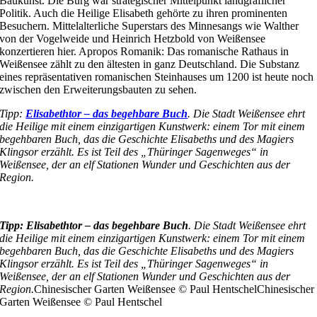
Baukunst. Die Burg war strategischer Mittelpunkt landgräflicher
Politik. Auch die Heilige Elisabeth gehörte zu ihren prominenten
Besuchern. Mittelalterliche Superstars des Minnesangs wie Walther
von der Vogelweide und Heinrich Hetzbold von Weißensee
konzertieren hier. Apropos Romanik: Das romanische Rathaus in
Weißensee zählt zu den ältesten in ganz Deutschland. Die Substanz
eines repräsentativen romanischen Steinhauses um 1200 ist heute noch
zwischen den Erweiterungsbauten zu sehen.
Tipp:
Elisabethtor – das begehbare Buch
. Die Stadt Weißensee ehrt
die Heilige mit einem einzigartigen Kunstwerk: einem Tor mit einem
begehbaren Buch, das die Geschichte Elisabeths und des Magiers
Klingsor erzählt. Es ist Teil des „Thüringer Sagenweges“ in
Weißensee, der an elf Stationen Wunder und Geschichten aus der
Region.
Tipp: Elisabethtor – das begehbare Buch
. Die Stadt Weißensee ehrt
die Heilige mit einem einzigartigen Kunstwerk: einem Tor mit einem
begehbaren Buch, das die Geschichte Elisabeths und des Magiers
Klingsor erzählt. Es ist Teil des „Thüringer Sagenweges“ in
Weißensee, der an elf Stationen Wunder und Geschichten aus der
Region.
Chinesischer Garten Weißensee © Paul Hentschel
Chinesischer
Garten Weißensee © Paul Hentschel