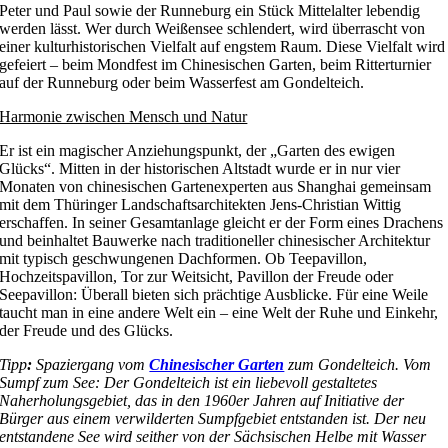
Peter und Paul sowie der Runneburg ein Stück Mittelalter lebendig
werden lässt. Wer durch Weißensee schlendert, wird überrascht von
einer kulturhistorischen Vielfalt auf engstem Raum. Diese Vielfalt wird
gefeiert – beim Mondfest im Chinesischen Garten, beim Ritterturnier
auf der Runneburg oder beim Wasserfest am Gondelteich.
Harmonie zwischen Mensch und Natur
Er ist ein magischer Anziehungspunkt, der „Garten des ewigen
Glücks“. Mitten in der historischen Altstadt wurde er in nur vier
Monaten von chinesischen Gartenexperten aus Shanghai gemeinsam
mit dem Thüringer Landschaftsarchitekten Jens-Christian Wittig
erschaffen. In seiner Gesamtanlage gleicht er der Form eines Drachens
und beinhaltet Bauwerke nach traditioneller chinesischer Architektur
mit typisch geschwungenen Dachformen. Ob Teepavillon,
Hochzeitspavillon, Tor zur Weitsicht, Pavillon der Freude oder
Seepavillon: Überall bieten sich prächtige Ausblicke. Für eine Weile
taucht man in eine andere Welt ein – eine Welt der Ruhe und Einkehr,
der Freude und des Glücks.
Tipp
:
Spaziergang vom
Chinesischer Garten
zum Gondelteich. Vom
Sumpf zum See: Der Gondelteich ist ein liebevoll gestaltetes
Naherholungsgebiet, das in den 1960er Jahren auf Initiative der
Bürger aus einem verwilderten Sumpfgebiet entstanden ist. Der neu
entstandene See wird seither von der Sächsischen Helbe mit Wasser