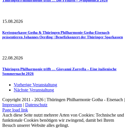
Thüringen Philharmonie trifft … Die Prinzen – Symphonica 2026
15.08.2026
Kreissparkasse Gotha & Thüringen Philharmonie Gotha-Eisenach
präsentieren Johannes Oerding | Benefizkonzert der Thüringer Sparkassen
22.08.2026
Thüringen Philharmonie trifft … Giovanni Zarrella – Eine italienische
Sommernacht 2026
Vorherige Veranstaltung
Nächste Veranstaltung
Copyright 2011 - 2026 | Thüringen Philharmonie Gotha - Eisenach |
Impressum
|
Datenschutz
Facebook
Instagram
WhatsApp
YouTube
E-
Telefon
Page load link
Mail
Auch diese Seite nutzt mehrere Arten von Cookies: Technische und
funktionale Cookies benötigen wir zwingend, damit bei Ihrem
Besuch unserer Website alles gelingt.