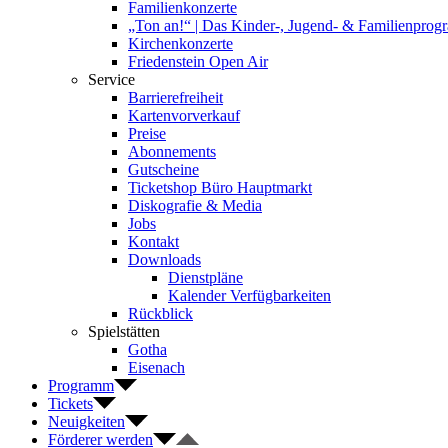
Familienkonzerte
„Ton an!“ | Das Kinder-, Jugend- & Familienpro
Kirchenkonzerte
Friedenstein Open Air
Service
Barrierefreiheit
Kartenvorverkauf
Preise
Abonnements
Gutscheine
Ticketshop Büro Hauptmarkt
Diskografie & Media
Jobs
Kontakt
Downloads
Dienstpläne
Kalender Verfügbarkeiten
Rückblick
Spielstätten
Gotha
Eisenach
Programm
Tickets
Neuigkeiten
Förderer werden