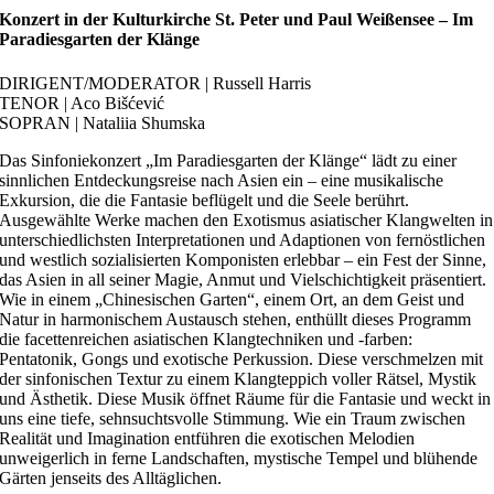
Konzert in der Kulturkirche St. Peter und Paul Weißensee – Im
Paradiesgarten der Klänge
DIRIGENT/MODERATOR | Russell Harris
TENOR | Aco Bišćević
SOPRAN | Nataliia Shumska
Das Sinfoniekonzert „Im Paradiesgarten der Klänge“ lädt zu einer
sinnlichen Entdeckungsreise nach Asien ein – eine musikalische
Exkursion, die die Fantasie beflügelt und die Seele berührt.
Ausgewählte Werke machen den Exotismus asiatischer Klangwelten in
unterschiedlichsten Interpretationen und Adaptionen von fernöstlichen
und westlich sozialisierten Komponisten erlebbar – ein Fest der Sinne,
das Asien in all seiner Magie, Anmut und Vielschichtigkeit präsentiert.
Wie in einem „Chinesischen Garten“, einem Ort, an dem Geist und
Natur in harmonischem Austausch stehen, enthüllt dieses Programm
die facettenreichen asiatischen Klangtechniken und -farben:
Pentatonik, Gongs und exotische Perkussion. Diese verschmelzen mit
der sinfonischen Textur zu einem Klangteppich voller Rätsel, Mystik
und Ästhetik. Diese Musik öffnet Räume für die Fantasie und weckt in
uns eine tiefe, sehnsuchtsvolle Stimmung. Wie ein Traum zwischen
Realität und Imagination entführen die exotischen Melodien
unweigerlich in ferne Landschaften, mystische Tempel und blühende
Gärten jenseits des Alltäglichen.