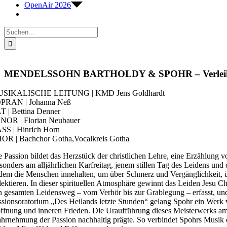
OpenAir 2026
Suche
nach:
MENDELSSOHN BARTHOLDY & SPOHR – Verleih u
SIKALISCHE LEITUNG | KMD Jens Goldhardt
PRAN | Johanna Neß
T | Bettina Denner
NOR | Florian Neubauer
SS | Hinrich Horn
OR | Bachchor Gotha,Vocalkreis Gotha
e Passion bildet das Herzstück der christlichen Lehre, eine Erzählun
sonders am alljährlichen Karfreitag, jenem stillen Tag des Leidens und d
 dem die Menschen innehalten, um über Schmerz und Vergänglichkeit, 
flektieren. In dieser spirituellen Atmosphäre gewinnt das Leiden Jesu Ch
n gesamten Leidensweg – vom Verhör bis zur Grablegung – erfasst, und
ssionsoratorium „Des Heilands letzte Stunden“ gelang Spohr ein Werk v
ffnung und inneren Frieden. Die Uraufführung dieses Meisterwerks am K
hrnehmung der Passion nachhaltig prägte. So verbindet Spohrs Musik di