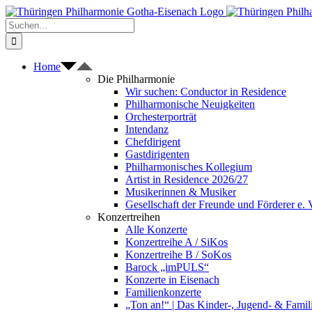
Zum
Inhalt
Suche
springen
nach:
Home
Die Philharmonie
Wir suchen: Conductor in Residence
Philharmonische Neuigkeiten
Orchesterporträt
Intendanz
Chefdirigent
Gastdirigenten
Philharmonisches Kollegium
Artist in Residence 2026/27
Musikerinnen & Musiker
Gesellschaft der Freunde und Förderer e. 
Konzertreihen
Alle Konzerte
Konzertreihe A / SiKos
Konzertreihe B / SoKos
Barock „imPULS“
Konzerte in Eisenach
Familienkonzerte
„Ton an!“ | Das Kinder-, Jugend- & Fami