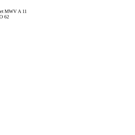
et MWV A 11
oO 62