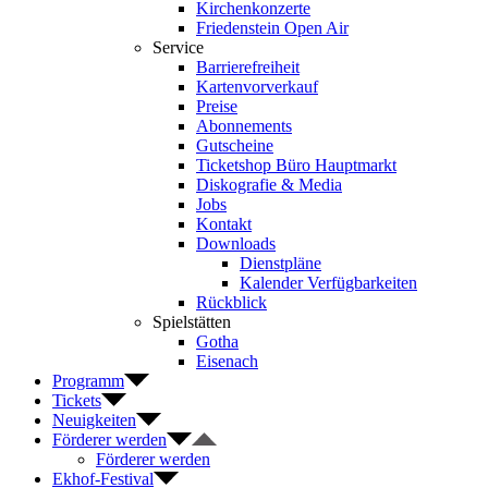
Kirchenkonzerte
Friedenstein Open Air
Service
Barrierefreiheit
Kartenvorverkauf
Preise
Abonnements
Gutscheine
Ticketshop Büro Hauptmarkt
Diskografie & Media
Jobs
Kontakt
Downloads
Dienstpläne
Kalender Verfügbarkeiten
Rückblick
Spielstätten
Gotha
Eisenach
Programm
Tickets
Neuigkeiten
Förderer werden
Förderer werden
Ekhof-Festival