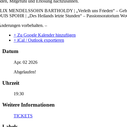
iden, Mitgefühl und Erlösung nachzusinnen.
LIX MENDELSSOHN BARTHOLDY | „Verleih uns Frieden“ – Geb
UIS SPOHR | „Des Heilands letzte Stunden“ – Passionsoratorium W
Änderungen vorbehalten. –
+ Zu Google Kalender hinzufügen
+ iCal / Outlook exportieren
Datum
Apr. 02 2026
Abgelaufen!
Uhrzeit
19:30
Weitere Informationen
TICKETS
Labels