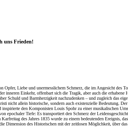
ns Frieden!
g von Opfer, Liebe und unermesslichem Schmerz, die im Angesicht des 
er inneren Einkehr, offenbart sich die Tragik, aber auch die erhabene H
über Schuld und Barmherzigkeit nachzudenken – und zugleich das eig
risti nicht allein historische, sondern auch existenzielle Bedeutung. De
 inspirierte den Komponisten Louis Spohr zu einer musikalischen Umse
on epochaler Tiefe: Es transportiert den Schmerz der Leidensgeschicht
arfreitag des Jahres 1835 wurde zu einem bedeutenden Ereignis, das so
e Dimension des Historischen mit der zeitlosen Möglichkeit, über das