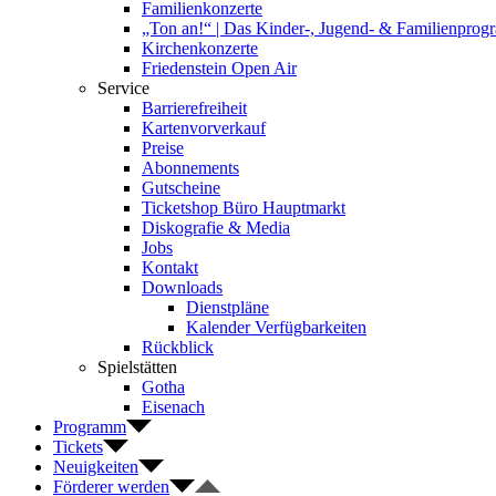
Familienkonzerte
„Ton an!“ | Das Kinder-, Jugend- & Familienpro
Kirchenkonzerte
Friedenstein Open Air
Service
Barrierefreiheit
Kartenvorverkauf
Preise
Abonnements
Gutscheine
Ticketshop Büro Hauptmarkt
Diskografie & Media
Jobs
Kontakt
Downloads
Dienstpläne
Kalender Verfügbarkeiten
Rückblick
Spielstätten
Gotha
Eisenach
Programm
Tickets
Neuigkeiten
Förderer werden