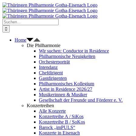
Zum
Inhalt
springen
Suche
nach:
Home
Die Philharmonie
Wir suchen: Conductor in Residence
Philharmonische Neuigkeiten
Orchesterporträt
Intendanz
Chefdirigent
Gastdirigenten
Philharmonisches Kollegium
Artist in Residence 2026/27
Musikerinnen & Musiker
Gesellschaft der Freunde und Förderer e. V.
Konzertreihen
Alle Konzerte
Konzertreihe A / SiKos
Konzertreihe B / SoKos
Barock „imPULS“
Konzerte in Eisenach