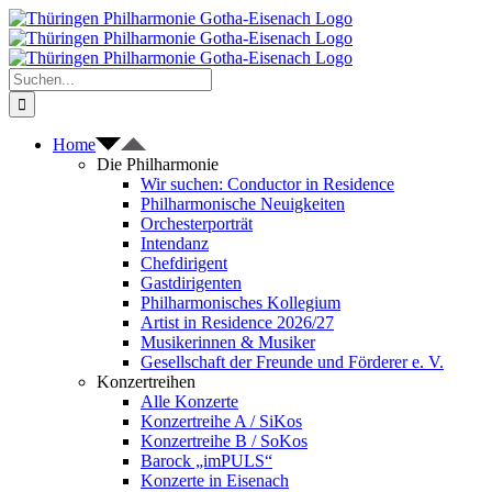
Zum
Inhalt
springen
Suche
nach:
Home
Die Philharmonie
Wir suchen: Conductor in Residence
Philharmonische Neuigkeiten
Orchesterporträt
Intendanz
Chefdirigent
Gastdirigenten
Philharmonisches Kollegium
Artist in Residence 2026/27
Musikerinnen & Musiker
Gesellschaft der Freunde und Förderer e. V.
Konzertreihen
Alle Konzerte
Konzertreihe A / SiKos
Konzertreihe B / SoKos
Barock „imPULS“
Konzerte in Eisenach