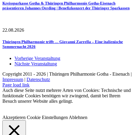
Kreissparkasse Gotha & Thüringen Philharmonie Gotha-Eisenach
präsentieren Johannes Oerding | Benefizkonzert der Thüringer Sparkassen
22.08.2026
Thüringen Philharmonie trifft … Giovanni Zarrella – Eine italienische
Sommernacht 2026
Vorherige Veranstaltung
Nächste Veranstaltung
Copyright 2011 - 2026 | Thüringen Philharmonie Gotha - Eisenach |
Impressum
|
Datenschutz
Facebook
Instagram
WhatsApp
YouTube
E-
Telefon
Page load link
Mail
Auch diese Seite nutzt mehrere Arten von Cookies: Technische und
funktionale Cookies benötigen wir zwingend, damit bei Ihrem
Besuch unserer Website alles gelingt.
Akzeptieren
Cookie Einstellungen
Ablehnen