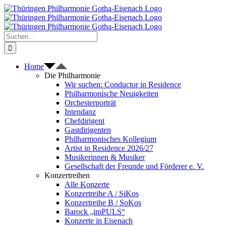
Zum
Inhalt
springen
Suche
nach:
Home
Die Philharmonie
Wir suchen: Conductor in Residence
Philharmonische Neuigkeiten
Orchesterporträt
Intendanz
Chefdirigent
Gastdirigenten
Philharmonisches Kollegium
Artist in Residence 2026/27
Musikerinnen & Musiker
Gesellschaft der Freunde und Förderer e. V.
Konzertreihen
Alle Konzerte
Konzertreihe A / SiKos
Konzertreihe B / SoKos
Barock „imPULS“
Konzerte in Eisenach