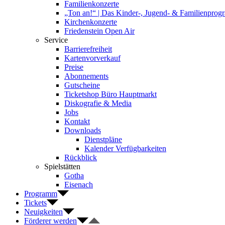
Familienkonzerte
„Ton an!“ | Das Kinder-, Jugend- & Familienpro
Kirchenkonzerte
Friedenstein Open Air
Service
Barrierefreiheit
Kartenvorverkauf
Preise
Abonnements
Gutscheine
Ticketshop Büro Hauptmarkt
Diskografie & Media
Jobs
Kontakt
Downloads
Dienstpläne
Kalender Verfügbarkeiten
Rückblick
Spielstätten
Gotha
Eisenach
Programm
Tickets
Neuigkeiten
Förderer werden