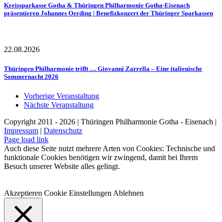
Kreissparkasse Gotha & Thüringen Philharmonie Gotha-Eisenach
präsentieren Johannes Oerding | Benefizkonzert der Thüringer Sparkassen
22.08.2026
Thüringen Philharmonie trifft … Giovanni Zarrella – Eine italienische
Sommernacht 2026
Vorherige Veranstaltung
Nächste Veranstaltung
Copyright 2011 - 2026 | Thüringen Philharmonie Gotha - Eisenach |
Impressum
|
Datenschutz
Facebook
Instagram
WhatsApp
YouTube
E-
Telefon
Page load link
Mail
Auch diese Seite nutzt mehrere Arten von Cookies: Technische und
funktionale Cookies benötigen wir zwingend, damit bei Ihrem
Besuch unserer Website alles gelingt.
Akzeptieren
Cookie Einstellungen
Ablehnen