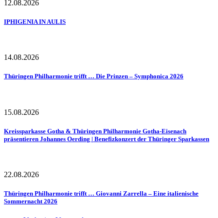
12.08.2026
IPHIGENIA IN AULIS
14.08.2026
Thüringen Philharmonie trifft … Die Prinzen – Symphonica 2026
15.08.2026
Kreissparkasse Gotha & Thüringen Philharmonie Gotha-Eisenach
präsentieren Johannes Oerding | Benefizkonzert der Thüringer Sparkassen
22.08.2026
Thüringen Philharmonie trifft … Giovanni Zarrella – Eine italienische
Sommernacht 2026