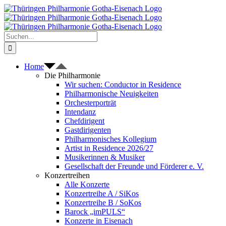
Zum
Inhalt
springen
Suche
nach:
Home
Die Philharmonie
Wir suchen: Conductor in Residence
Philharmonische Neuigkeiten
Orchesterporträt
Intendanz
Chefdirigent
Gastdirigenten
Philharmonisches Kollegium
Artist in Residence 2026/27
Musikerinnen & Musiker
Gesellschaft der Freunde und Förderer e. V.
Konzertreihen
Alle Konzerte
Konzertreihe A / SiKos
Konzertreihe B / SoKos
Barock „imPULS“
Konzerte in Eisenach