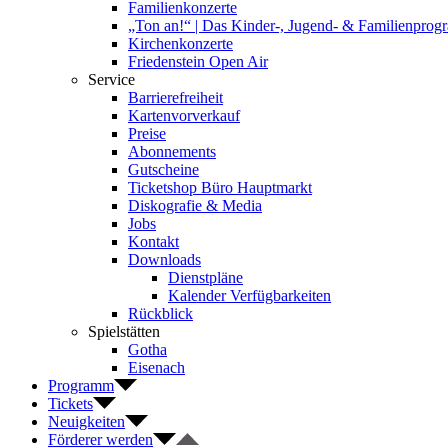
Familienkonzerte
„Ton an!“ | Das Kinder-, Jugend- & Familienpro
Kirchenkonzerte
Friedenstein Open Air
Service
Barrierefreiheit
Kartenvorverkauf
Preise
Abonnements
Gutscheine
Ticketshop Büro Hauptmarkt
Diskografie & Media
Jobs
Kontakt
Downloads
Dienstpläne
Kalender Verfügbarkeiten
Rückblick
Spielstätten
Gotha
Eisenach
Programm
Tickets
Neuigkeiten
Förderer werden