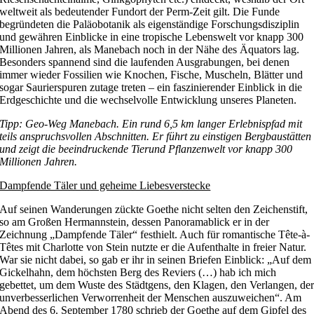
weltweit als bedeutender Fundort der Perm-Zeit gilt. Die Funde
begründeten die Paläobotanik als eigenständige Forschungsdisziplin
und gewähren Einblicke in eine tropische Lebenswelt vor knapp 300
Millionen Jahren, als Manebach noch in der Nähe des Äquators lag.
Besonders spannend sind die laufenden Ausgrabungen, bei denen
immer wieder Fossilien wie Knochen, Fische, Muscheln, Blätter und
sogar Saurierspuren zutage treten – ein faszinierender Einblick in die
Erdgeschichte und die wechselvolle Entwicklung unseres Planeten.
Tipp: Geo-Weg Manebach. Ein rund 6,5 km langer Erlebnispfad mit
teils anspruchsvollen Abschnitten. Er führt zu einstigen Bergbaustätten
und zeigt die beeindruckende Tierund Pflanzenwelt vor knapp 300
Millionen Jahren.
Dampfende Täler und geheime Liebesverstecke
Auf seinen Wanderungen zückte Goethe nicht selten den Zeichenstift,
so am Großen Hermannstein, dessen Panoramablick er in der
Zeichnung „Dampfende Täler“ festhielt. Auch für romantische Tête-à-
Têtes mit Charlotte von Stein nutzte er die Aufenthalte in freier Natur.
War sie nicht dabei, so gab er ihr in seinen Briefen Einblick: „Auf dem
Gickelhahn, dem höchsten Berg des Reviers (…) hab ich mich
gebettet, um dem Wuste des Städtgens, den Klagen, den Verlangen, de
unverbesserlichen Verworrenheit der Menschen auszuweichen“. Am
Abend des 6. September 1780 schrieb der Goethe auf dem Gipfel des