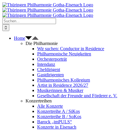
Zum
Inhalt
springen
Suche
nach:
Home
Die Philharmonie
Wir suchen: Conductor in Residence
Philharmonische Neuigkeiten
Orchesterporträt
Intendanz
Chefdirigent
Gastdirigenten
Philharmonisches Kollegium
Artist in Residence 2026/27
Musikerinnen & Musiker
Gesellschaft der Freunde und Förderer e. V.
Konzertreihen
Alle Konzerte
Konzertreihe A / SiKos
Konzertreihe B / SoKos
Barock „imPULS“
Konzerte in Eisenach