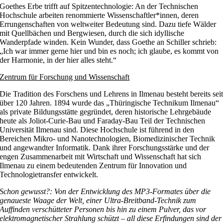
Goethes Erbe trifft auf Spitzentechnologie: An der Technischen
Hochschule arbeiten renommierte Wissenschaftler*innen, deren
Errungenschaften von weltweiter Bedeutung sind. Dazu tiefe Wälder
mit Quellbächen und Bergwiesen, durch die sich idyllische
Wanderpfade winden. Kein Wunder, dass Goethe an Schiller schrieb:
„Ich war immer gerne hier und bin es noch; ich glaube, es kommt von
der Harmonie, in der hier alles steht.“
Zentrum für Forschung und Wissenschaft
Die Tradition des Forschens und Lehrens in Ilmenau besteht bereits sei
über 120 Jahren. 1894 wurde das „Thüringische Technikum Ilmenau“
als private Bildungsstätte gegründet, deren historische Lehrgebäude
heute als Joliot-Curie-Bau und Faraday-Bau Teil der Technischen
Universität Ilmenau sind. Diese Hochschule ist führend in den
Bereichen Mikro- und Nanotechnologien, Biomedizinischer Technik
und angewandter Informatik. Dank ihrer Forschungsstärke und der
engen Zusammenarbeit mit Wirtschaft und Wissenschaft hat sich
Ilmenau zu einem bedeutenden Zentrum für Innovation und
Technologietransfer entwickelt.
Schon gewusst?: Von der Entwicklung des MP3-Formates über die
genaueste Waage der
Welt, einer Ultra-Breitband-Technik zum
Auffinden verschütteter Personen bis hin zu
einem Pulver, das vor
elektromagnetischer Strahlung schützt – all diese Erfindungen sind
der