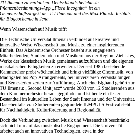
TU Ilmenau zu verdanken. Deutschlands beliebteste
Pflanzenbestimmungs-App
„Flora Incognita“ ist ein
Gemeinschaftsprojekt der TU Ilmenau und des Max-Planck-
Instituts
für Biogeochemie in Jena.
Wenn Wissenschaft auf Musik trifft
Die Technische Universität Ilmenau verbindet auf kreative und
innovative Weise Wissenschaft und Musik zu einer inspirierenden
Einheit. Das Akademische Orchester besteht aus engagierten
Mitarbeitenden, Studierenden und Musikern aus der Region. Ziel ist es
Werke der klassischen Musik gemeinsam aufzuführen und die eigenen
musikalischen Fähigkeiten zu erweitern. Der seit 1985 bestehende
Kammerchor probt wöchentlich und bringt vielfältige Chormusik, von
Madrigalen bis Pop-Arrangements, bei universitären Veranstaltungen
und Semesterkonzerten zur Aufführung. Auch eine Bigband gehört zur
TU Ilmenau: „Second Unit jazz“ wurde 2003 von 12 Studierenden aus
dem Kammerorchester heraus gegründet und ist heute ein fester
Bestandteil im kulturellen Leben der Stadt Ilmenau und der Universität
Das ebenfalls von Studierenden gegründete ILMPULS Festival steht
für Nachhaltigkeit, Kulturförderung und Regionalität.
Doch die Verbindung zwischen Musik und Wissenschaft beschränkt
sich nicht nur auf das musikalische Engagement. Die Universität
arbeitet auch an innovativen Technologien, etwa in der