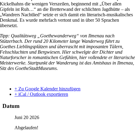
Kickelhahns die wenigen Verszeilen, beginnend mit „Über allen
Gipfeln ist Ruh…“ an die Bretterwand der schlichten Jagdhütte – als
„Wandrers Nachtlied“ setzte er sich damit ein literarisch-musikalisches
Denkmal. Es wurde mehrfach vertont und in über 50 Sprachen
übersetzt.
Tipp: Qualitätsweg „Goethewanderweg“ von Ilmenau nach
Stützerbach. Der rund 20 Kilometer lange Wanderweg führt zu
Goethes Lieblingsplätzen und überrascht mit imposanten Tälern,
Felsschluchten und Bergwiesen. Hier schwelgte der Dichter und
Naturforscher in romantischen Gefühlen, hier vollendete er literarisch
Meisterwerke. Startpunkt der Wanderung ist das Amtshaus in Ilmenau,
Sitz des GoetheStadtMuseums.
+ Zu Google Kalender hinzufügen
+ iCal / Outlook exportieren
Datum
Juni 20 2026
Abgelaufen!