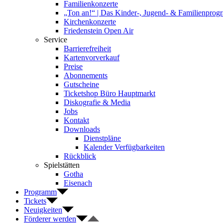
Familienkonzerte
„Ton an!“ | Das Kinder-, Jugend- & Familienpro
Kirchenkonzerte
Friedenstein Open Air
Service
Barrierefreiheit
Kartenvorverkauf
Preise
Abonnements
Gutscheine
Ticketshop Büro Hauptmarkt
Diskografie & Media
Jobs
Kontakt
Downloads
Dienstpläne
Kalender Verfügbarkeiten
Rückblick
Spielstätten
Gotha
Eisenach
Programm
Tickets
Neuigkeiten
Förderer werden