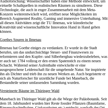
Audioforschung: Wissenschaftler haben eine Methode entwickelt, um
virtuelle Schallquellen in realistischen Räumen zu simulieren. Diese
Technologie, die auch in enger Zusammenarbeit mit dem Meta-
Konzern weiterentwickelt wird, eröffnet neue Möglichkeiten im
Bereich Augmented Reality, Gaming und immersive Unterhaltung. Mit
all diesen Aktivitäten zeigt die TU Ilmenau, wie künstlerische
Kreativität und wissenschaftliche Innovation Hand in Hand gehen
können.
Goethes Spuren in Ilmenau
Ilmenau hat Goethe einiges zu verdanken. Er wurde in die Stadt
berufen, um das undurchsichtige Steuer- und Finanzwesen zu
reformieren und den Kupfer- und Silberbergbau wiederzubeleben, was
er auch tat: 1784 vollzog er den ersten Spatenstich zu einem neuen
Schacht. Während seiner Aufenthalte entwickelte er eine
ausgesprochene Leidenschaft für die umgebende Natur. Sie inspirierte
ihn als Dichter und trieb ihn zu neuen Werken an. Auch begeisterte er
sich als Naturforscher für urzeitliche Funde bei Manebach, die
Bestandteile seiner umfassenden Sammlung wurden.
Versteinerte Bäume im Thüringer Wald
Manebach im Thüringer Wald gilt als die Wiege der Paläobotanik. Seit
dem 18. Jahrhundert wurden hier Reste fossiler Pflanzen (Baumfarne,
Riesenschachtelhalme, Ginkgophyten etc.) entdeckt, weshalb der Ort