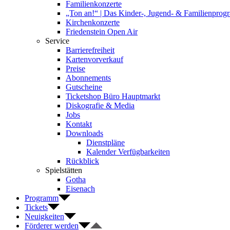
Familienkonzerte
„Ton an!“ | Das Kinder-, Jugend- & Familienpro
Kirchenkonzerte
Friedenstein Open Air
Service
Barrierefreiheit
Kartenvorverkauf
Preise
Abonnements
Gutscheine
Ticketshop Büro Hauptmarkt
Diskografie & Media
Jobs
Kontakt
Downloads
Dienstpläne
Kalender Verfügbarkeiten
Rückblick
Spielstätten
Gotha
Eisenach
Programm
Tickets
Neuigkeiten
Förderer werden