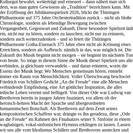
Kulturgut bewahrt, weiterträgt und erneuert – dann nähert man sich
dem, was man guten Gewissens als „Tradition“ bezeichnen kann. Mit
der Eröffnung der Jubiläumsspielzeit 2026, blickt die Thüringen
Philharmonie auf 375 Jahre Orchestertradition zurück – nicht als bloße
Chronologie, sondern als lebendige Bewegung zwischen
Vergangenheit, Gegenwart und Zukunft. Diese besondere Spielzeit läd
ein, nicht nur zu hören, sondern zu lauschen; nicht nur zu erinnern,
sondern auch weiterzudenken – und so feiert die Thüringen
Philharmonie Gotha-Eisenach 375 Jahre eben nicht als Krönung eines
Erreichten, sondern als Aufbruch: nämlich in das, was möglich ist. Die
Zukunft der Musik beginnt nicht morgen – sie beginnt im nächsten To
von heute. So möge in diesem Sinne die Musik dieser Spielzeit uns alle
verbinden, ja gleichsam verwandeln – und daran erinnern, worin die
Essenz der Musik liegt: Wo Menschen gemeinsam hören, entsteht
immer ein Raum von Menschlichkeit. Voller Überschwang beschwört
Friedrich von Schillers Gedicht „An die Freude“ eine alle Menschen
verbindende Empfindung, eine Art göttlicher Inspiration, die alles
irdische Leben vereint und beflügelt. Von dieser Ode war Ludwig van
Beethoven bereits in jungen Jahren fasziniert, vor allem ob der
heroisch-hehren Macht der Sprache und übergeordneten
humanistischen Botschaft. Als Beethoven auf dem Zenit seines
kompositorischen Schaffens war, drängte es ihn geradezu, diese „Ode
an die Freude“ im Rahmen des Finalsatzes seiner 9. Sinfonie in einem
waghalsigen, vokal-sinfonischen Hymnus erklingen zu lassen. Lassen
wir uns alle vom Idealismus Schillers und Beethovens anstecken und