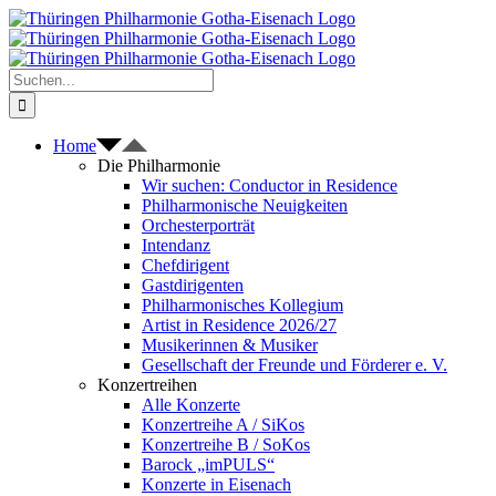
Zum
Inhalt
springen
Suche
nach:
Home
Die Philharmonie
Wir suchen: Conductor in Residence
Philharmonische Neuigkeiten
Orchesterporträt
Intendanz
Chefdirigent
Gastdirigenten
Philharmonisches Kollegium
Artist in Residence 2026/27
Musikerinnen & Musiker
Gesellschaft der Freunde und Förderer e. V.
Konzertreihen
Alle Konzerte
Konzertreihe A / SiKos
Konzertreihe B / SoKos
Barock „imPULS“
Konzerte in Eisenach