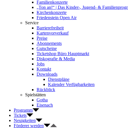
Familienkonzerte
„Ton an!“ | Das Kinder-, Jugend- & Familienpro
Kirchenkonzerte
Friedenstein Open Air
Service
Barrierefreiheit
Kartenvorverkauf
Preise
Abonnements
Gutscheine
Ticketshop Büro Hauptmarkt
Diskografie & Media
Jobs
Kontakt
Downloads
Dienstpläne
Kalender Verfügbarkeiten
Rückblick
Spielstätten
Gotha
Eisenach
Programm
Tickets
Neuigkeiten
Förderer werden