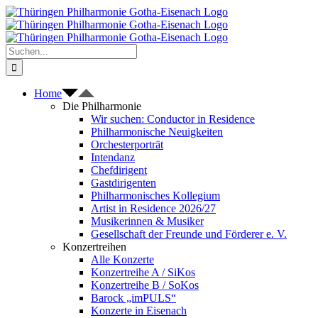
Zum
Inhalt
springen
Suche
nach:
Home
Die Philharmonie
Wir suchen: Conductor in Residence
Philharmonische Neuigkeiten
Orchesterporträt
Intendanz
Chefdirigent
Gastdirigenten
Philharmonisches Kollegium
Artist in Residence 2026/27
Musikerinnen & Musiker
Gesellschaft der Freunde und Förderer e. V.
Konzertreihen
Alle Konzerte
Konzertreihe A / SiKos
Konzertreihe B / SoKos
Barock „imPULS“
Konzerte in Eisenach