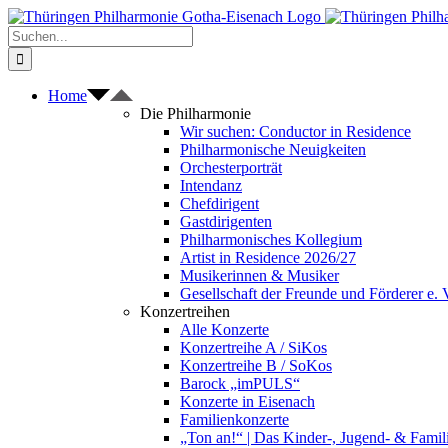
Zum
Inhalt
Suche
springen
nach:
Home
Die Philharmonie
Wir suchen: Conductor in Residence
Philharmonische Neuigkeiten
Orchesterporträt
Intendanz
Chefdirigent
Gastdirigenten
Philharmonisches Kollegium
Artist in Residence 2026/27
Musikerinnen & Musiker
Gesellschaft der Freunde und Förderer e. 
Konzertreihen
Alle Konzerte
Konzertreihe A / SiKos
Konzertreihe B / SoKos
Barock „imPULS“
Konzerte in Eisenach
Familienkonzerte
„Ton an!“ | Das Kinder-, Jugend- & Fami