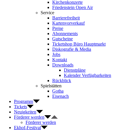
Kirchenkonzerte
Friedenstein Open Air
Service
Barrierefreiheit
Kartenvorverkauf
Preise
Abonnements
Gutscheine
Ticketshop Büro Hauptmarkt
Diskografie & Media
Jobs
Kontakt
Downloads
Dienstpläne
Kalender Verfügbarkeiten
Rückblick
Spielstätten
Gotha
Eisenach
Programm
Tickets
Neuigkeiten
Förderer werden
Förderer werden
Ekhof-Festival