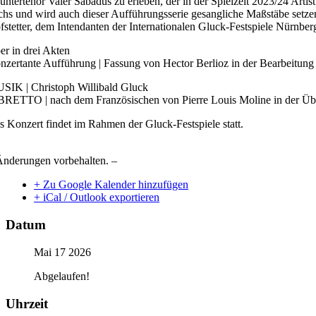
untertenor Valer Sabadus zu erleben, der in der Spielzeit 2023/24 Arti
chs und wird auch dieser Aufführungsserie gesangliche Maßstäbe setzen
fstetter, dem Intendanten der Internationalen Gluck-Festspiele Nürnber
er in drei Akten
nzertante Aufführung | Fassung von Hector Berlioz in der Bearbeitung
SIK | Christoph Willibald Gluck
BRETTO | nach dem Französischen von Pierre Louis Moline in der Übe
s Konzert findet im Rahmen der Gluck-Festspiele statt.
Änderungen vorbehalten. –
+ Zu Google Kalender hinzufügen
+ iCal / Outlook exportieren
Datum
Mai 17 2026
Abgelaufen!
Uhrzeit