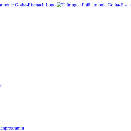
V.
lienprogramm