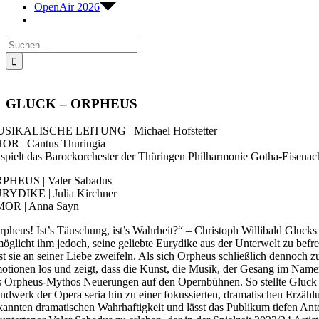
OpenAir 2026
Suche
nach:
GLUCK – ORPHEUS
SIKALISCHE LEITUNG | Michael Hofstetter
OR | Cantus Thuringia
 spielt das Barockorchester der Thüringen Philharmonie Gotha-Eisenac
PHEUS | Valer Sabadus
RYDIKE | Julia Kirchner
OR | Anna Sayn
rpheus! Ist’s Täuschung, ist’s Wahrheit?“ – Christoph Willibald Gluck
möglicht ihm jedoch, seine geliebte Eurydike aus der Unterwelt zu be
sst sie an seiner Liebe zweifeln. Als sich Orpheus schließlich dennoch z
otionen los und zeigt, dass die Kunst, die Musik, der Gesang im Nam
s Orpheus-Mythos Neuerungen auf den Opernbühnen. So stellte Gluck s
ndwerk der Opera seria hin zu einer fokussierten, dramatischen Erzähl
kannten dramatischen Wahrhaftigkeit und lässt das Publikum tiefen Ante