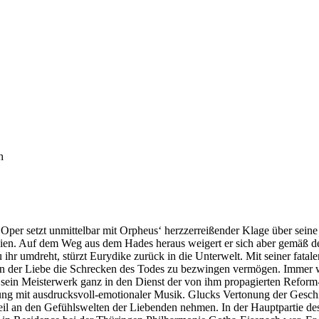
h
s Oper setzt unmittelbar mit Orpheus‘ herzzerreißender Klage über sei
freien. Auf dem Weg aus dem Hades heraus weigert er sich aber gemäß d
u ihr umdreht, stürzt Eurydike zurück in die Unterwelt. Mit seiner fata
en der Liebe die Schrecken des Todes zu bezwingen vermögen. Immer 
ein Meisterwerk ganz in den Dienst der von ihm propagierten Reform-
ung mit ausdrucksvoll-emotionaler Musik. Glucks Vertonung der Geschic
il an den Gefühlswelten der Liebenden nehmen. In der Hauptpartie des O