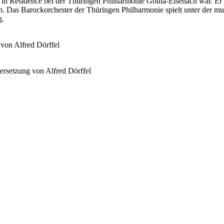
st in Residence bei der Thüringen Philharmonie Gotha-Eisenach war. Er 
. Das Barockorchester der Thüringen Philharmonie spielt unter der mu
g.
 von Alfred Dörffel
rsetzung von Alfred Dörffel