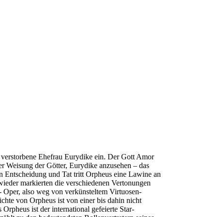
ne verstorbene Ehefrau Eurydike ein. Der Gott Amor
er Weisung der Götter, Eurydike anzusehen – das
len Entscheidung und Tat tritt Orpheus eine Lawine an
wieder markierten die verschiedenen Vertonungen
 Oper, also weg von verkünsteltem Virtuosen-
hte von Orpheus ist von einer bis dahin nicht
rpheus ist der international gefeierte Star-