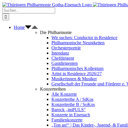
Zum
Inhalt
Suche
springen
nach:
Home
Die Philharmonie
Wir suchen: Conductor in Residence
Philharmonische Neuigkeiten
Orchesterporträt
Intendanz
Chefdirigent
Gastdirigenten
Philharmonisches Kollegium
Artist in Residence 2026/27
Musikerinnen & Musiker
Gesellschaft der Freunde und Förderer e. 
Konzertreihen
Alle Konzerte
Konzertreihe A / SiKos
Konzertreihe B / SoKos
Barock „imPULS“
Konzerte in Eisenach
Familienkonzerte
„Ton an!“ | Das Kinder-, Jugend- & Fami