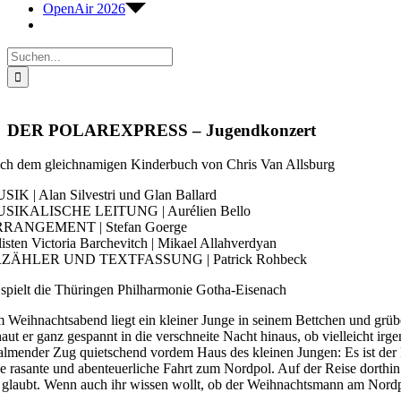
OpenAir 2026
Suche
nach:
DER POLAREXPRESS – Jugendkonzert
ch dem gleichnamigen Kinderbuch von Chris Van Allsburg
SIK | Alan Silvestri und Glan Ballard
SIKALISCHE LEITUNG | Aurélien Bello
RANGEMENT | Stefan Goerge
listen Victoria Barchevitch | Mikael Allahverdyan
ZÄHLER UND TEXTFASSUNG | Patrick Rohbeck
 spielt die Thüringen Philharmonie Gotha-Eisenach
 Weihnachtsabend liegt ein kleiner Junge in seinem Bettchen und grübe
haut er ganz gespannt in die verschneite Nacht hinaus, ob vielleicht irg
almender Zug quietschend vordem Haus des kleinen Jungen: Es ist der Po
ne rasante und abenteuerliche Fahrt zum Nordpol. Auf der Reise dorthin
e glaubt. Wenn auch ihr wissen wollt, ob der Weihnachtsmann am Nordpo