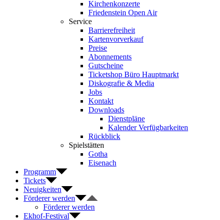
Kirchenkonzerte
Friedenstein Open Air
Service
Barrierefreiheit
Kartenvorverkauf
Preise
Abonnements
Gutscheine
Ticketshop Büro Hauptmarkt
Diskografie & Media
Jobs
Kontakt
Downloads
Dienstpläne
Kalender Verfügbarkeiten
Rückblick
Spielstätten
Gotha
Eisenach
Programm
Tickets
Neuigkeiten
Förderer werden
Förderer werden
Ekhof-Festival