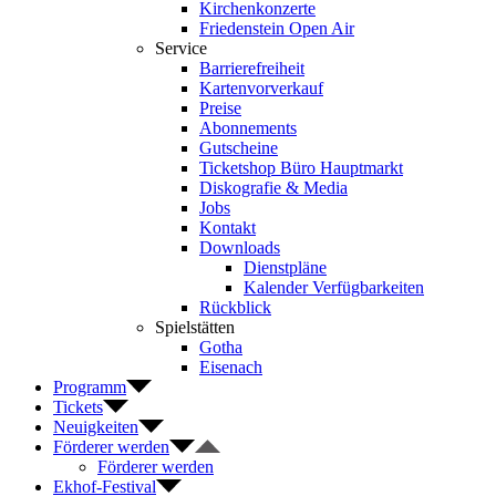
Kirchenkonzerte
Friedenstein Open Air
Service
Barrierefreiheit
Kartenvorverkauf
Preise
Abonnements
Gutscheine
Ticketshop Büro Hauptmarkt
Diskografie & Media
Jobs
Kontakt
Downloads
Dienstpläne
Kalender Verfügbarkeiten
Rückblick
Spielstätten
Gotha
Eisenach
Programm
Tickets
Neuigkeiten
Förderer werden
Förderer werden
Ekhof-Festival