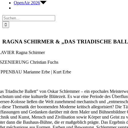
OpenAir 2026
Suche
nach:
RAGNA SCHIRMER & „DAS TRIADISCHE BAL
AVIER Ragna Schirmer
SZENIERUNG Christian Fuchs
PPENBAU Marianne Erbe | Kurt Erbe
as Triadische Ballett" von Oskar Schlemmer – ein epochales Meisterwerk
chstum und eine kulturelle Blütezeit. Es war eine Periode des Überfl
ersee-Kolosse ließen die Welt zunehmend mechanisch und „entmenschlich
s diese Thematik der boomenden Moderne kritisch allegorisiert? Die Tän
ffassungen und Gedanken darüber mit dem Maler und Bühnenbildner Osk
chnik und Kunst, Mensch und Zivilisation sowie Körper und Geist zu v
äter dann die Bauhaus-Bühne, die er maßgeblich prägte. Das Ergebnis d
llet méchanique aus Formen, Farben und Bewegung. Schlemmer verstand s