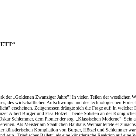
LETT“
 der „Goldenen Zwanziger Jahre"! In vielen Teilen der westlichen Welt
usses, des wirtschaftlichen Aufschwungs und des technologischen Fort
t" erscheinen. Zeitgenossen drängte sich die Frage auf: In welcher Fo
zer Albert Burger und Elsa Hötzel – beide Solisten an der Königlichen 
ar Schlemmer, dem Pionier der sog. „Klassischen Moderne". Sein avan
ereinen. Als Meister am Staatlichen Bauhaus Weimar leitete er zunächs
er künstlerischen Kompilation von Burger, Hötzel und Schlemmer war da
ein „Triadisches Ballett" als eine künstlerische Reaktion auf eine We