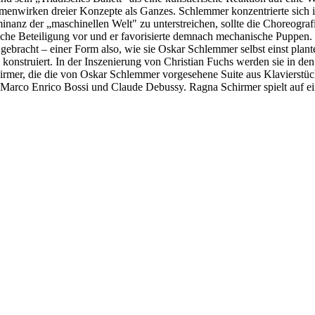
mmenwirken dreier Konzepte als Ganzes. Schlemmer konzentrierte sich 
anz der „maschinellen Welt" zu unterstreichen, sollte die Choreograf
liche Beteiligung vor und er favorisierte demnach mechanische Puppen
g gebracht – einer Form also, wie sie Oskar Schlemmer selbst einst pl
onstruiert. In der Inszenierung von Christian Fuchs werden sie in den
hirmer, die die von Oskar Schlemmer vorgesehene Suite aus Klavierstück
rco Enrico Bossi und Claude Debussy. Ragna Schirmer spielt auf ein