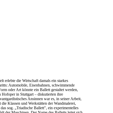
 erlebte die Wirtschaft damals ein starkes
schritts: Automobile, Eisenbahnen, schwimmende
rm oder Art könnte ein Ballett gestaltet werden,
Hofoper in Stuttgart – diskutierten ihre
tgardistisches Ansinnen war es, in seiner Arbeit,
t die Klassen und Werkstätten der Wandmalerei,
s sog. „Triadische Ballett", ein experimentelles
lt der Maschinen. Der Name des Balletts leitet sich