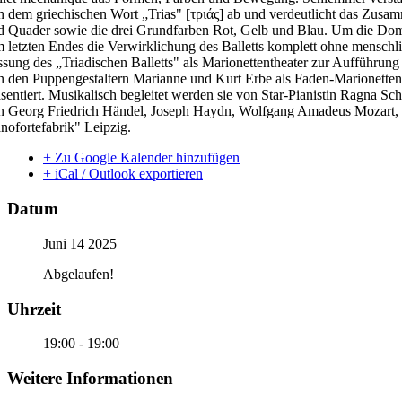
n dem griechischen Wort „Trias" [τριάς] ab und verdeutlicht das Zusa
d Quader sowie die drei Grundfarben Rot, Gelb und Blau. Um die Domin
m letzten Endes die Verwirklichung des Balletts komplett ohne mensch
ssung des „Triadischen Balletts" als Marionettentheater zur Aufführun
n den Puppengestaltern Marianne und Kurt Erbe als Faden-Marionetten k
äsentiert. Musikalisch begleitet werden sie von Star-Pianistin Ragna Sc
n Georg Friedrich Händel, Joseph Haydn, Wolfgang Amadeus Mozart, Ma
anofortefabrik" Leipzig.
+ Zu Google Kalender hinzufügen
+ iCal / Outlook exportieren
Datum
Juni 14 2025
Abgelaufen!
Uhrzeit
19:00 - 19:00
Weitere Informationen