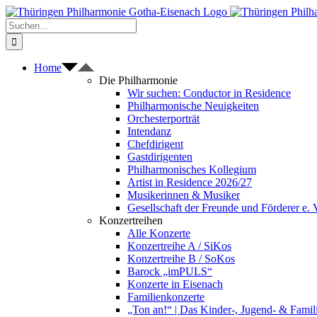
Zum
Inhalt
Suche
springen
nach:
Home
Die Philharmonie
Wir suchen: Conductor in Residence
Philharmonische Neuigkeiten
Orchesterporträt
Intendanz
Chefdirigent
Gastdirigenten
Philharmonisches Kollegium
Artist in Residence 2026/27
Musikerinnen & Musiker
Gesellschaft der Freunde und Förderer e. 
Konzertreihen
Alle Konzerte
Konzertreihe A / SiKos
Konzertreihe B / SoKos
Barock „imPULS“
Konzerte in Eisenach
Familienkonzerte
„Ton an!“ | Das Kinder-, Jugend- & Fami