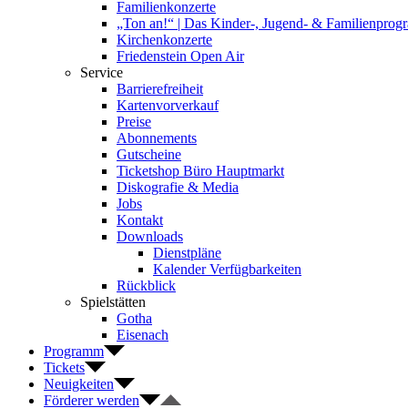
Familienkonzerte
„Ton an!“ | Das Kinder-, Jugend- & Familienpro
Kirchenkonzerte
Friedenstein Open Air
Service
Barrierefreiheit
Kartenvorverkauf
Preise
Abonnements
Gutscheine
Ticketshop Büro Hauptmarkt
Diskografie & Media
Jobs
Kontakt
Downloads
Dienstpläne
Kalender Verfügbarkeiten
Rückblick
Spielstätten
Gotha
Eisenach
Programm
Tickets
Neuigkeiten
Förderer werden