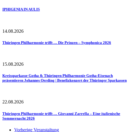
IPHIGENIA IN AULIS
14.08.2026
Thüringen Philharmonie trifft … Die Prinzen – Symphonica 2026
15.08.2026
Kreissparkasse Gotha & Thüringen Philharmonie Gotha-Eisenach
präsentieren Johannes Oerding | Benefizkonzert der Thüringer Sparkassen
22.08.2026
Thüringen Philharmonie trifft … Giovanni Zarrella – Eine italienische
Sommernacht 2026
Vorherige Veranstaltung