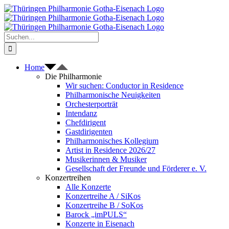
Zum
Inhalt
springen
Suche
nach:
Home
Die Philharmonie
Wir suchen: Conductor in Residence
Philharmonische Neuigkeiten
Orchesterporträt
Intendanz
Chefdirigent
Gastdirigenten
Philharmonisches Kollegium
Artist in Residence 2026/27
Musikerinnen & Musiker
Gesellschaft der Freunde und Förderer e. V.
Konzertreihen
Alle Konzerte
Konzertreihe A / SiKos
Konzertreihe B / SoKos
Barock „imPULS“
Konzerte in Eisenach