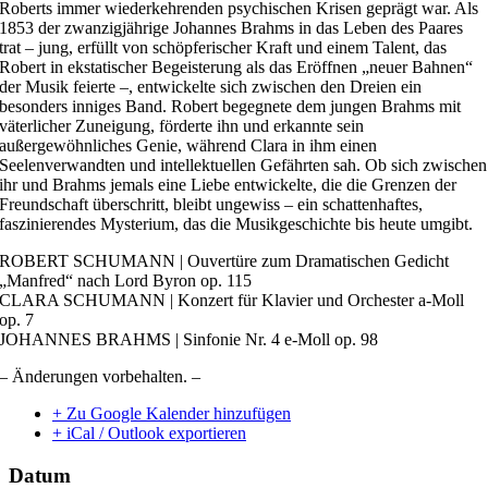
Roberts immer wiederkehrenden psychischen Krisen geprägt war. Als
1853 der zwanzigjährige Johannes Brahms in das Leben des Paares
trat – jung, erfüllt von schöpferischer Kraft und einem Talent, das
Robert in ekstatischer Begeisterung als das Eröffnen „neuer Bahnen“
der Musik feierte –, entwickelte sich zwischen den Dreien ein
besonders inniges Band. Robert begegnete dem jungen Brahms mit
väterlicher Zuneigung, förderte ihn und erkannte sein
außergewöhnliches Genie, während Clara in ihm einen
Seelenverwandten und intellektuellen Gefährten sah. Ob sich zwischen
ihr und Brahms jemals eine Liebe entwickelte, die die Grenzen der
Freundschaft überschritt, bleibt ungewiss – ein schattenhaftes,
faszinierendes Mysterium, das die Musikgeschichte bis heute umgibt.
ROBERT SCHUMANN | Ouvertüre zum Dramatischen Gedicht
„Manfred“ nach Lord Byron op. 115
CLARA SCHUMANN | Konzert für Klavier und Orchester a-Moll
op. 7
JOHANNES BRAHMS | Sinfonie Nr. 4 e-Moll op. 98
– Änderungen vorbehalten. –
+ Zu Google Kalender hinzufügen
+ iCal / Outlook exportieren
Datum