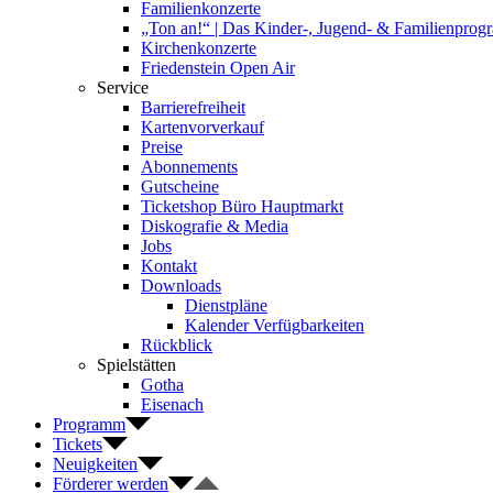
Familienkonzerte
„Ton an!“ | Das Kinder-, Jugend- & Familienpro
Kirchenkonzerte
Friedenstein Open Air
Service
Barrierefreiheit
Kartenvorverkauf
Preise
Abonnements
Gutscheine
Ticketshop Büro Hauptmarkt
Diskografie & Media
Jobs
Kontakt
Downloads
Dienstpläne
Kalender Verfügbarkeiten
Rückblick
Spielstätten
Gotha
Eisenach
Programm
Tickets
Neuigkeiten
Förderer werden