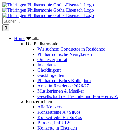
Zum
Inhalt
springen
Suche
nach:
Home
Die Philharmonie
Wir suchen: Conductor in Residence
Philharmonische Neuigkeiten
Orchesterporträt
Intendanz
Chefdirigent
Gastdirigenten
Philharmonisches Kollegium
Artist in Residence 2026/27
Musikerinnen & Musiker
Gesellschaft der Freunde und Förderer e. V.
Konzertreihen
Alle Konzerte
Konzertreihe A / SiKos
Konzertreihe B / SoKos
Barock „imPULS“
Konzerte in Eisenach