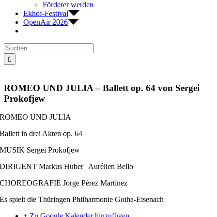
Förderer werden
Ekhof-Festival
OpenAir 2026
Suche
nach:
ROMEO UND JULIA – Ballett op. 64 von Sergei
Prokofjew
ROMEO UND JULIA
Ballett in drei Akten op. 64
MUSIK
Sergei Prokofjew
DIRIGENT
Markus Huber | Aurélien Bello
CHOREOGRAFIE
Jorge Pérez Martínez
Es spielt die Thüringen Philharmonie Gotha-Eisenach
+ Zu Google Kalender hinzufügen