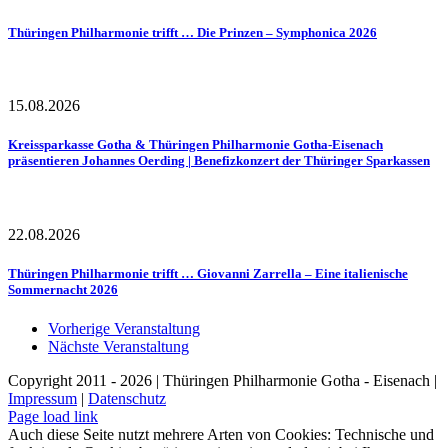
Thüringen Philharmonie trifft … Die Prinzen – Symphonica 2026
15.08.2026
Kreissparkasse Gotha & Thüringen Philharmonie Gotha-Eisenach
präsentieren Johannes Oerding | Benefizkonzert der Thüringer Sparkassen
22.08.2026
Thüringen Philharmonie trifft … Giovanni Zarrella – Eine italienische
Sommernacht 2026
Vorherige Veranstaltung
Nächste Veranstaltung
Copyright 2011 - 2026 | Thüringen Philharmonie Gotha - Eisenach |
Impressum
|
Datenschutz
Facebook
Instagram
WhatsApp
YouTube
E-
Telefon
Page load link
Mail
Auch diese Seite nutzt mehrere Arten von Cookies: Technische und