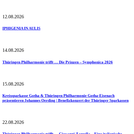
12.08.2026
IPHIGENIA IN AULIS
14.08.2026
Thüringen Philharmonie trifft … Die Prinzen – Symphonica 2026
15.08.2026
Kreissparkasse Gotha & Thüringen Philharmonie Gotha-Eisenach
präsentieren Johannes Oerding | Benefizkonzert der Thüringer Sparkassen
22.08.2026
Thüringen Philharmonie trifft … Giovanni Zarrella – Eine italienische