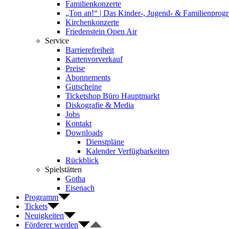
Familienkonzerte
„Ton an!“ | Das Kinder-, Jugend- & Familienpro
Kirchenkonzerte
Friedenstein Open Air
Service
Barrierefreiheit
Kartenvorverkauf
Preise
Abonnements
Gutscheine
Ticketshop Büro Hauptmarkt
Diskografie & Media
Jobs
Kontakt
Downloads
Dienstpläne
Kalender Verfügbarkeiten
Rückblick
Spielstätten
Gotha
Eisenach
Programm
Tickets
Neuigkeiten
Förderer werden