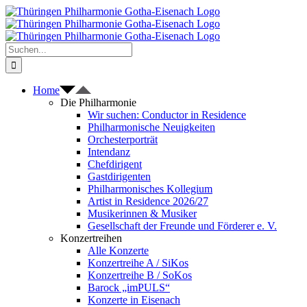
Zum
Inhalt
springen
Suche
nach:
Home
Die Philharmonie
Wir suchen: Conductor in Residence
Philharmonische Neuigkeiten
Orchesterporträt
Intendanz
Chefdirigent
Gastdirigenten
Philharmonisches Kollegium
Artist in Residence 2026/27
Musikerinnen & Musiker
Gesellschaft der Freunde und Förderer e. V.
Konzertreihen
Alle Konzerte
Konzertreihe A / SiKos
Konzertreihe B / SoKos
Barock „imPULS“
Konzerte in Eisenach