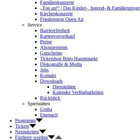
Familienkonzerte
„Ton an!“ | Das Kinder-, Jugend- & Familienpro
Kirchenkonzerte
Friedenstein Open Air
Service
Barrierefreiheit
Kartenvorverkauf
Preise
Abonnements
Gutscheine
Ticketshop Büro Hauptmarkt
Diskografie & Media
Jobs
Kontakt
Downloads
Dienstpläne
Kalender Verfügbarkeiten
Rückblick
Spielstätten
Gotha
Eisenach
Programm
Tickets
Neuigkeiten
Förderer werden