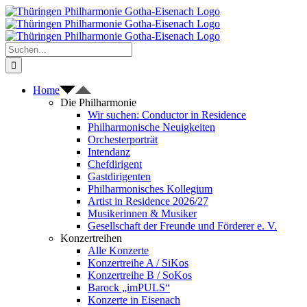
Zum
Inhalt
springen
Suche
nach:
Home
Die Philharmonie
Wir suchen: Conductor in Residence
Philharmonische Neuigkeiten
Orchesterporträt
Intendanz
Chefdirigent
Gastdirigenten
Philharmonisches Kollegium
Artist in Residence 2026/27
Musikerinnen & Musiker
Gesellschaft der Freunde und Förderer e. V.
Konzertreihen
Alle Konzerte
Konzertreihe A / SiKos
Konzertreihe B / SoKos
Barock „imPULS“
Konzerte in Eisenach