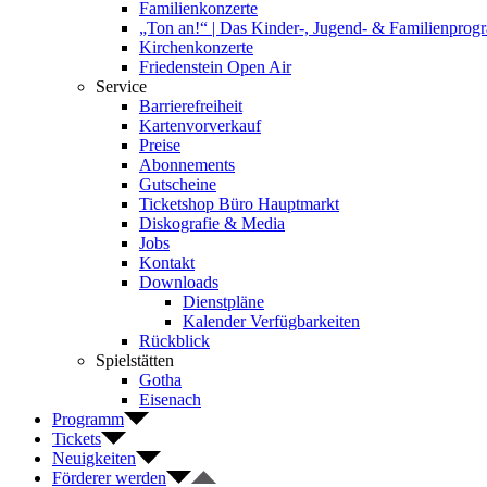
Familienkonzerte
„Ton an!“ | Das Kinder-, Jugend- & Familienpro
Kirchenkonzerte
Friedenstein Open Air
Service
Barrierefreiheit
Kartenvorverkauf
Preise
Abonnements
Gutscheine
Ticketshop Büro Hauptmarkt
Diskografie & Media
Jobs
Kontakt
Downloads
Dienstpläne
Kalender Verfügbarkeiten
Rückblick
Spielstätten
Gotha
Eisenach
Programm
Tickets
Neuigkeiten
Förderer werden