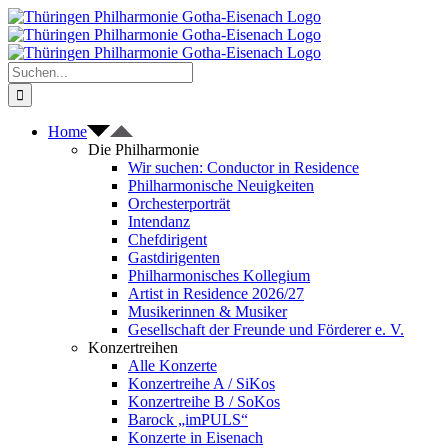
Zum
Inhalt
springen
Suche
nach:
Home
Die Philharmonie
Wir suchen: Conductor in Residence
Philharmonische Neuigkeiten
Orchesterporträt
Intendanz
Chefdirigent
Gastdirigenten
Philharmonisches Kollegium
Artist in Residence 2026/27
Musikerinnen & Musiker
Gesellschaft der Freunde und Förderer e. V.
Konzertreihen
Alle Konzerte
Konzertreihe A / SiKos
Konzertreihe B / SoKos
Barock „imPULS“
Konzerte in Eisenach