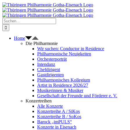
Zum
Inhalt
springen
Suche
nach:
Home
Die Philharmonie
Wir suchen: Conductor in Residence
Philharmonische Neuigkeiten
Orchesterporträt
Intendanz
Chefdirigent
Gastdirigenten
Philharmonisches Kollegium
Artist in Residence 2026/27
Musikerinnen & Musiker
Gesellschaft der Freunde und Förderer e. V.
Konzertreihen
Alle Konzerte
Konzertreihe A / SiKos
Konzertreihe B / SoKos
Barock „imPULS“
Konzerte in Eisenach