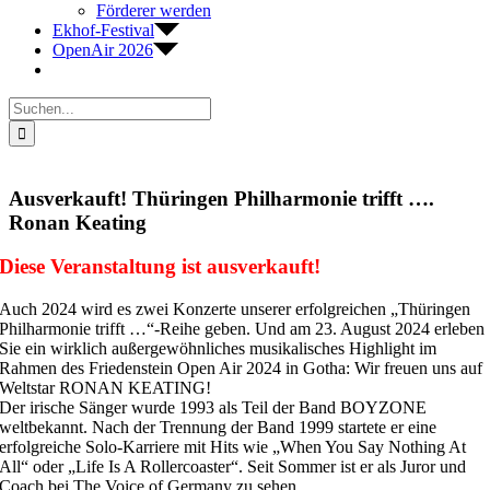
Förderer werden
Ekhof-Festival
OpenAir 2026
Suche
nach:
Ausverkauft! Thüringen Philharmonie trifft ….
Ronan Keating
Diese Veranstaltung ist ausverkauft!
Auch 2024 wird es zwei Konzerte unserer erfolgreichen „Thüringen
Philharmonie trifft …“-Reihe geben. Und am 23. August 2024 erleben
Sie ein wirklich außergewöhnliches musikalisches Highlight im
Rahmen des Friedenstein Open Air 2024 in Gotha: Wir freuen uns auf
Weltstar RONAN KEATING!
Der irische Sänger wurde 1993 als Teil der Band BOYZONE
weltbekannt. Nach der Trennung der Band 1999 startete er eine
erfolgreiche Solo-Karriere mit Hits wie „When You Say Nothing At
All“ oder „Life Is A Rollercoaster“. Seit Sommer ist er als Juror und
Coach bei The Voice of Germany zu sehen.