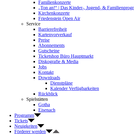
Familienkonzerte
„Ton an!“ | Das Kinder-, Jugend- & Familienpro
Kirchenkonzerte
Friedenstein Open Air
Service
Barrierefreiheit
Kartenvorverkauf
Preise
Abonnements
Gutscheine
Ticketshop Büro Hauptmarkt
Diskografie & Media
Jobs
Kontakt
Downloads
Dienstpläne
Kalender Verfügbarkeiten
Rückblick
Spielstätten
Gotha
Eisenach
Programm
Tickets
Neuigkeiten
Förderer werden