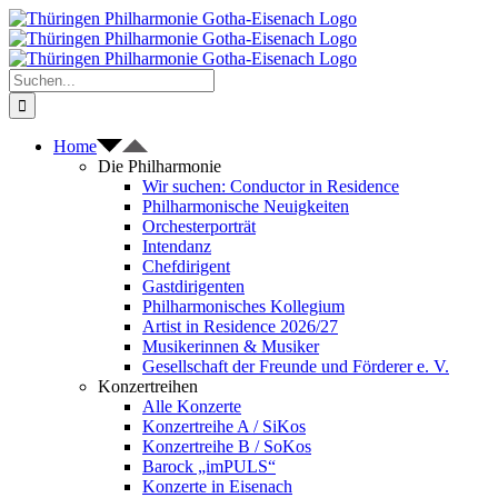
Zum
Inhalt
springen
Suche
nach:
Home
Die Philharmonie
Wir suchen: Conductor in Residence
Philharmonische Neuigkeiten
Orchesterporträt
Intendanz
Chefdirigent
Gastdirigenten
Philharmonisches Kollegium
Artist in Residence 2026/27
Musikerinnen & Musiker
Gesellschaft der Freunde und Förderer e. V.
Konzertreihen
Alle Konzerte
Konzertreihe A / SiKos
Konzertreihe B / SoKos
Barock „imPULS“
Konzerte in Eisenach