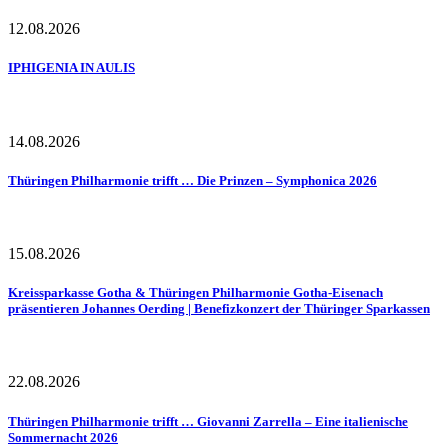
12.08.2026
IPHIGENIA IN AULIS
14.08.2026
Thüringen Philharmonie trifft … Die Prinzen – Symphonica 2026
15.08.2026
Kreissparkasse Gotha & Thüringen Philharmonie Gotha-Eisenach
präsentieren Johannes Oerding | Benefizkonzert der Thüringer Sparkassen
22.08.2026
Thüringen Philharmonie trifft … Giovanni Zarrella – Eine italienische
Sommernacht 2026