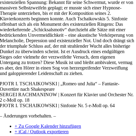
existenziellen Spannung: Bekannt für seine Schwermut, wurde er von
massiven Selbstzweifeln geplagt; er musste sich einer Hypnose-
Therapie unterziehen, bis er mit der Komposition seines 2.
Klavierkonzerts beginnen konnte. Auch Tschaikowskis 5. Sinfonie
offenbart sich als ein Monument des existenziellen Ringens: Das
wiederkehrende „Schicksalsmotiv“ durchzieht alle Sätze mit einer
bedrückenden Unvermeidlichkeit – eine akustische Verkörperung von
Melancholie, Depression und existenzieller Not. Und doch drängt sich
der triumphale Schluss auf, der mit strahlender Wucht alles bisherige
Dunkel zu überwinden scheint. Ist er Ausdruck eines endgültigen
Sieges oder vielmehr der verzweifelte Versuch, dem eigenen
Untergang zu trotzen? Diese Musik ist und bleibt ambivalent, vermag
es aber, den Hörer in einen Sog von herzergreifender Verzweiflung
und galoppierender Leidenschaft zu ziehen.
PJOTR I. TSCHAIKOWSKI | „Romeo und Julia“ – Fantasie-
Ouvertüre nach Shakespeare
SERGEI RACHMANINOW | Konzert für Klavier und Orchester Nr.
2 c-Moll op. 18
PJOTR I. TSCHAIKOWSKI | Sinfonie Nr. 5 e-Moll op. 64
– Änderungen vorbehalten. –
+ Zu Google Kalender hinzufügen
+ iCal / Outlook exportieren