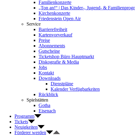
Familienkonzerte
„Ton an!“ | Das Kinder-, Jugend- & Familienpro
Kirchenkonzerte
Friedenstein Open Air
Service
Barrierefreiheit
Kartenvorverkauf
Preise
Abonnements
Gutscheine
Ticketshop Büro Hauptmarkt
Diskografie & Media
Jobs
Kontakt
Downloads
Dienstpläne
Kalender Verfügbarkeiten
Rückblick
Spielstätten
Gotha
Eisenach
Programm
Tickets
Neuigkeiten
Förderer werden