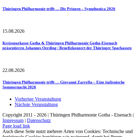
Thüringen Philharmonie trifft … Die Prinzen – Symphonica 2026
15.08.2026
Kreissparkasse Gotha & Thüringen Philharmonie Gotha-Eisenach
präsentieren Johannes Oerding | Benefizkonzert der Thüringer Sparkassen
22.08.2026
Thüringen Philharmonie trifft … Giovanni Zarrella – Eine italienische
Sommernacht 2026
Vorherige Veranstaltung
Nächste Veranstaltung
Copyright 2011 - 2026 | Thüringen Philharmonie Gotha - Eisenach |
Impressum
|
Datenschutz
Facebook
Instagram
WhatsApp
YouTube
E-
Telefon
Page load link
Mail
Auch diese Seite nutzt mehrere Arten von Cookies: Technische und
funktionale Cookies benötigen wir zwingend, damit bei Ihrem