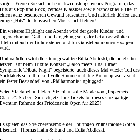
sorgen. Freuen Sie sich auf ein abwechslungsreiches Programm, das
Hits aus Pop und Rock, zeitlose Klassiker sowie brandaktuelle Titel in
einem ganz besonderen Gewand präsentiert. Und natürlich dürfen auc
einige „Hits“ der klassischen Musik nicht fehlen!
Ein weiteres Highlight des Abends wird der große Kinder- und
Jugendchor aus Gotha und Umgebung sein, der bei ausgewählten
Titeln mit auf der Bühne stehen und für Gänstehautmomente sorgen
wird.
Und natürlich wird die stimmgewaltige Edita Abdieski, die bereits im
letzten Jahr beim Tribute-Konzert „Falco meets Tina Turner
Symphonic Tribute Night“ begeisterte, auch dieses Mal wieder Teil des
Spektakels sein. Ihre kraftvolle Stimme und ihre Bühnenpräsenz sind
ein fester Bestandteil von „Philharmonie unplugged“.
Seien SIe dabei und feiern Sie mit uns die Magie von „Pop emets
Classic“! Sichern Sie sich jetzt Ihre Tickets für dieses einzigartige
Event im Rahmen des Friedenstein Open Air 2025!
Es spielen das Streicherensemble der Thüringen Philharmonie Gotha-
Eisenach, Thomas Hahn & Band und Edita Abdieski.