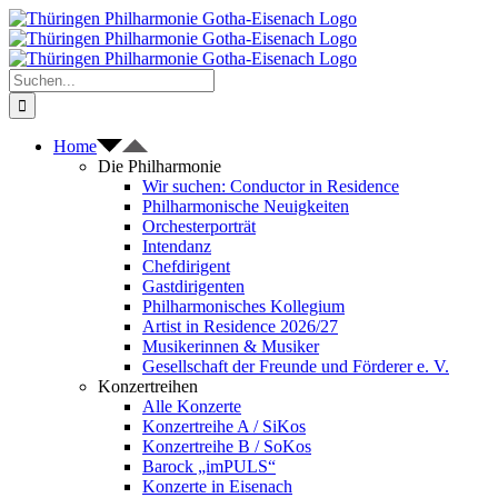
Zum
Inhalt
springen
Suche
nach:
Home
Die Philharmonie
Wir suchen: Conductor in Residence
Philharmonische Neuigkeiten
Orchesterporträt
Intendanz
Chefdirigent
Gastdirigenten
Philharmonisches Kollegium
Artist in Residence 2026/27
Musikerinnen & Musiker
Gesellschaft der Freunde und Förderer e. V.
Konzertreihen
Alle Konzerte
Konzertreihe A / SiKos
Konzertreihe B / SoKos
Barock „imPULS“
Konzerte in Eisenach