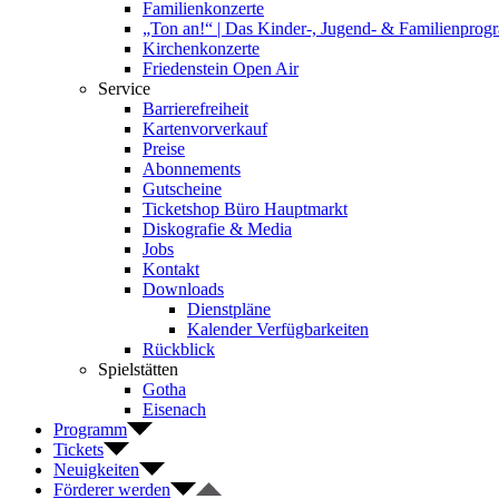
Familienkonzerte
„Ton an!“ | Das Kinder-, Jugend- & Familienpro
Kirchenkonzerte
Friedenstein Open Air
Service
Barrierefreiheit
Kartenvorverkauf
Preise
Abonnements
Gutscheine
Ticketshop Büro Hauptmarkt
Diskografie & Media
Jobs
Kontakt
Downloads
Dienstpläne
Kalender Verfügbarkeiten
Rückblick
Spielstätten
Gotha
Eisenach
Programm
Tickets
Neuigkeiten
Förderer werden