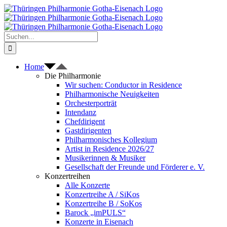
Zum
Inhalt
springen
Suche
nach:
Home
Die Philharmonie
Wir suchen: Conductor in Residence
Philharmonische Neuigkeiten
Orchesterporträt
Intendanz
Chefdirigent
Gastdirigenten
Philharmonisches Kollegium
Artist in Residence 2026/27
Musikerinnen & Musiker
Gesellschaft der Freunde und Förderer e. V.
Konzertreihen
Alle Konzerte
Konzertreihe A / SiKos
Konzertreihe B / SoKos
Barock „imPULS“
Konzerte in Eisenach