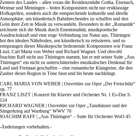
Zentren des Landes – allen voran die Residenzstädte Gotha, Eisenach,
Weimar und Meiningen – boten Komponisten nicht nur erstklassige
Hofkapellen, sondern auch die entsprechende kulturelle und ideelle
Atmosphäre, um künstlerisch Bahnbrechendes zu schaffen und den
Geist ihrer Zeit in Musik zu verwandeln. Besonders in der „Romantik“
zeichnete sich die Musik durch Emotionalität, musikpoetische
Ausdruckskraft und eine enge Verbindung zur Natur aus. Thüringen
bot den idealen Nährboden, um künstlerisch zu reüssieren, und so
entsprangen dieser Musikepoche bedeutende Komponisten wie Franz
Liszt, Carl Maria von Weber und Richard Wagner. Und obwohl
Joachim Raff nicht aus Thüringen stammt, hat er mit seiner Suite „Aus
Thüringen“ ein nicht zu unterschätzendes musikalisches Denkmal für
Land und Freistaat geschaffen – eine romantische Klangreise, die den
Zauber dieser Region in Töne fasst und bis heute nachklingt.
CARL MARIA VON WEBER | Ouvertüre zur Oper „Der Freischütz“
op. 77
FRANZ LISZT | Konzert für Klavier und Orchester Nr. 1 Es-Dur S.
124
RICHARD WAGNER | Ouvertüre zur Oper „Tannhäuser und der
Sängerkrieg auf Wartburg“ WWV 70
JOACHIM RAFF | „Aus Thüringen“ – Suite für Orchester WoO 45
-Änderungen vorbehalten.-