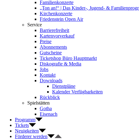
Familienkonzerte
„Ton an!“ | Das Kinder-, Jugend- & Familienpro
Kirchenkonzerte
Friedenstein Open Air
Service
Barrierefreiheit
Kartenvorverkauf
Preise
Abonnements
Gutscheine
Ticketshop Büro Hauptmarkt
Diskografie & Media
Jobs
Kontakt
Downloads
Dienstpläne
Kalender Verfügbarkeiten
Rückblick
Spielstätten
Gotha
Eisenach
Programm
Tickets
Neuigkeiten
Förderer werden