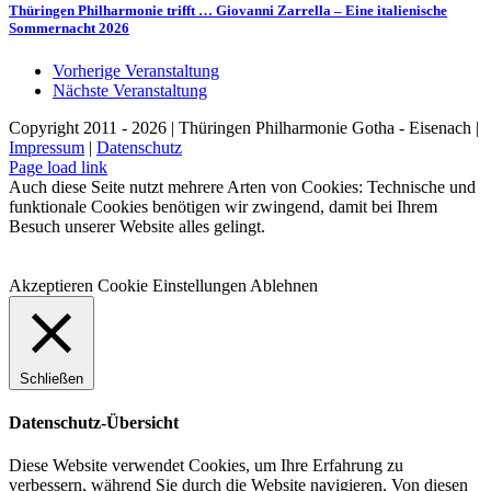
Thüringen Philharmonie trifft … Giovanni Zarrella – Eine italienische
Sommernacht 2026
Vorherige Veranstaltung
Nächste Veranstaltung
Copyright 2011 - 2026 | Thüringen Philharmonie Gotha - Eisenach |
Impressum
|
Datenschutz
Facebook
Instagram
WhatsApp
YouTube
E-
Telefon
Page load link
Mail
Auch diese Seite nutzt mehrere Arten von Cookies: Technische und
funktionale Cookies benötigen wir zwingend, damit bei Ihrem
Besuch unserer Website alles gelingt.
Akzeptieren
Cookie Einstellungen
Ablehnen
Schließen
Datenschutz-Übersicht
Diese Website verwendet Cookies, um Ihre Erfahrung zu
verbessern, während Sie durch die Website navigieren. Von diesen